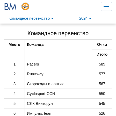
Toggl
navig
Командное первенство
2024
Командное первенство
Место
Команда
Очки
Итого
1
Pacers
589
2
Run&way
577
3
Скороходы в лаптях
567
4
Cyclosport-CCN
550
5
СЛК Вииторул
545
6
Импульс team
526