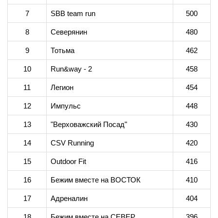
7
SBB team run
500
8
Северянин
480
9
Тотьма
462
10
Run&way - 2
458
11
Легион
454
12
Импульс
448
13
"Верховажский Посад"
430
14
CSV Running
420
15
Outdoor Fit
416
16
Бежим вместе на ВОСТОК
410
17
Адреналин
404
18
Бежим вместе на СЕВЕР
396