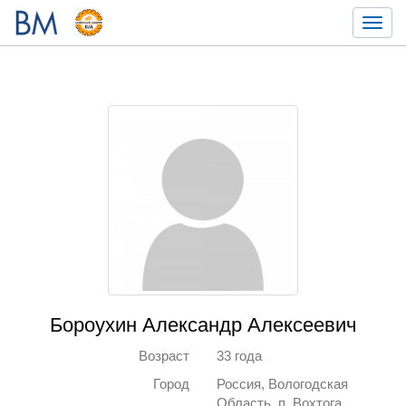
Toggl
navig
Бороухин Александр Алексеевич
Возраст
33 года
Город
Россия, Вологодская
Область, п. Вохтога