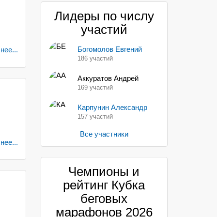
Лидеры по числу
участий
Богомолов Евгений
ее...
186 участий
Аккуратов Андрей
169 участий
Карпунин Александр
157 участий
Все участники
ее...
Чемпионы и
рейтинг Кубка
беговых
марафонов 2026