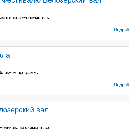
 Фестивалю Белозерский вал
имательно ознакомьтесь
Подробн
ала
бликуем программу
Подробн
лозерский вал
убликованы схемы трасс