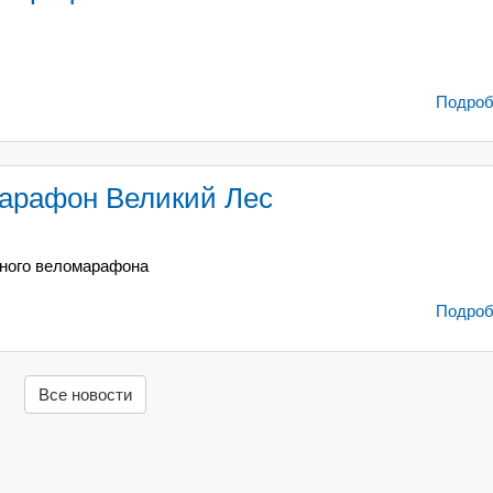
Подробн
марафон Великий Лес
рного веломарафона
Подробн
Все новости