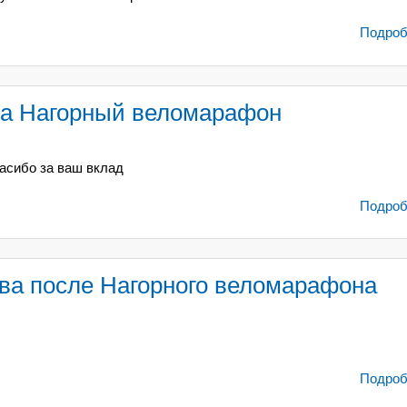
Подробн
за Нагорный веломарафон
асибо за ваш вклад
Подробн
тва после Нагорного веломарафона
Подробн