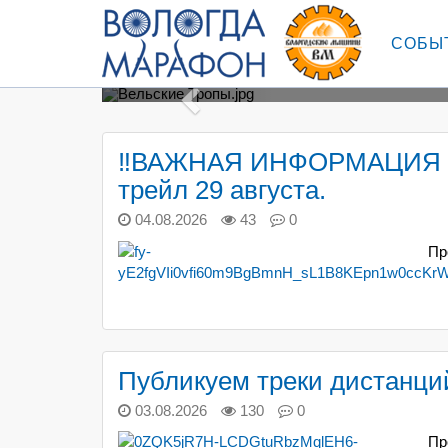
СОБЫ
TRAIL
Назад
08
00
40
14
‼ВАЖНАЯ ИНФОРМАЦИЯ п
трейл 29 августа.
дней
часов
минут
секунд
04.08.2026
43
0
ОСТАЛОСЬ 154 МЕСТА
Пр
ПРИНЯТЬ УЧАСТИЕ
ПО
Публикуем треки дистанц
03.08.2026
130
0
Пр