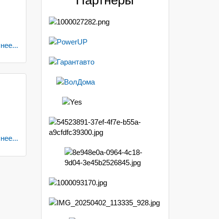
ее...
ее...