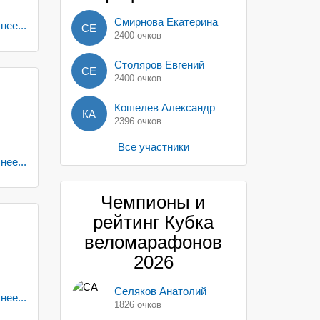
Смирнова Екатерина
ее...
СЕ
2400 очков
Столяров Евгений
СЕ
2400 очков
Кошелев Александр
КА
2396 очков
Все участники
ее...
Чемпионы и
рейтинг Кубка
веломарафонов
2026
Селяков Анатолий
ее...
1826 очков