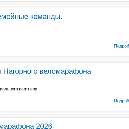
емейные команды.
Подробн
и Нагорного веломарафона
иального партнера
Подробн
омарафона 2026