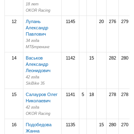
18 лет
OKOR Racing
12
Лупань
1145
20
276
279
Александр
Павлович
34 года
МТБтренинг
14
Васьков
1142
15
282
280
Александр
Леонидович
42 года
SkiBike 35
15
Салауров Олег
1141
5
18
278
278
Николаевич
42 года
OKOR Racing
16
Подобедова
1135
15
280
270
Жанна