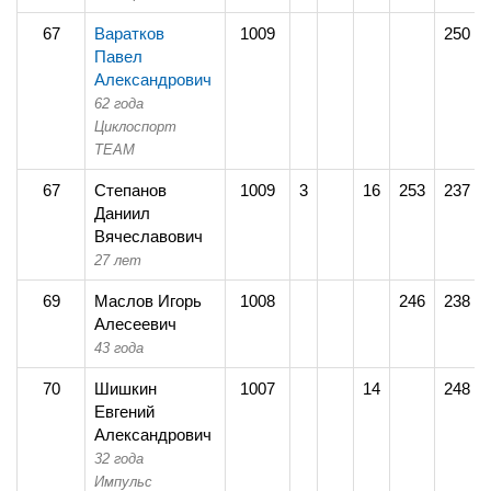
67
Варатков
1009
250
Павел
Александрович
62 года
Циклоспорт
TEAM
67
Степанов
1009
3
16
253
237
Даниил
Вячеславович
27 лет
69
Маслов Игорь
1008
246
238
Алесеевич
43 года
70
Шишкин
1007
14
248
Евгений
Александрович
32 года
Импульс