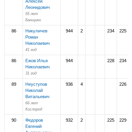
Алексей
Леонидович
55 лет
Банщики
86
Никуличев
944
2
234
225
Роман
Николаевич
41 год
86
Ежов Илья
944
228
234
Николаевич
31 год
89
Неуступов
936
4
226
Николай
Витальевич
66 лет
Кислород
90
Федоров
932
2
225
229
Евгений