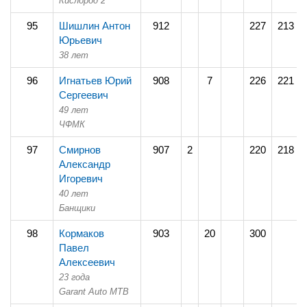
Кислород 2
95
Шишлин Антон
912
227
213
Юрьевич
38 лет
96
Игнатьев Юрий
908
7
226
221
Сергеевич
49 лет
ЧФМК
97
Смирнов
907
2
220
218
Александр
Игоревич
40 лет
Банщики
98
Кормаков
903
20
300
Павел
Алексеевич
23 года
Garant Auto MTB