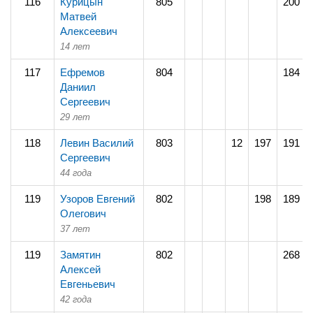
116
Курицын
805
200
Матвей
Алексеевич
14 лет
117
Ефремов
804
184
Даниил
Сергеевич
29 лет
118
Левин Василий
803
12
197
191
Сергеевич
44 года
119
Узоров Евгений
802
198
189
Олегович
37 лет
119
Замятин
802
268
Алексей
Евгеньевич
42 года