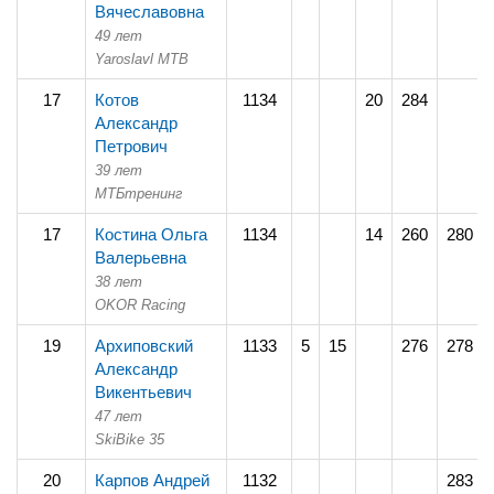
Вячеславовна
49 лет
Yaroslavl MTB
17
Котов
1134
20
284
Александр
Петрович
39 лет
МТБтренинг
17
Костина Ольга
1134
14
260
280
Валерьевна
38 лет
OKOR Racing
19
Архиповский
1133
5
15
276
278
Александр
Викентьевич
47 лет
SkiBike 35
20
Карпов Андрей
1132
283