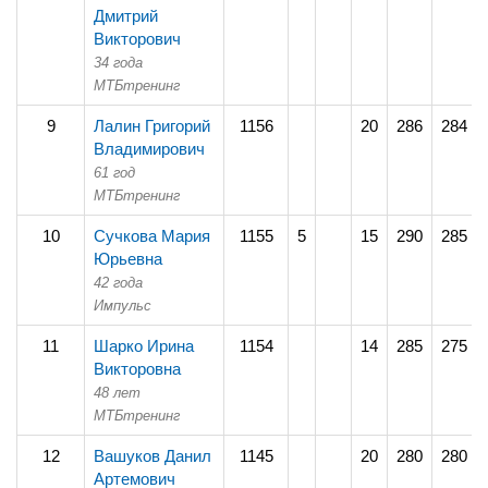
Дмитрий
Викторович
34 года
МТБтренинг
9
Лалин Григорий
1156
20
286
284
Владимирович
61 год
МТБтренинг
10
Сучкова Мария
1155
5
15
290
285
Юрьевна
42 года
Импульс
11
Шарко Ирина
1154
14
285
275
Викторовна
48 лет
МТБтренинг
12
Вашуков Данил
1145
20
280
280
Артемович