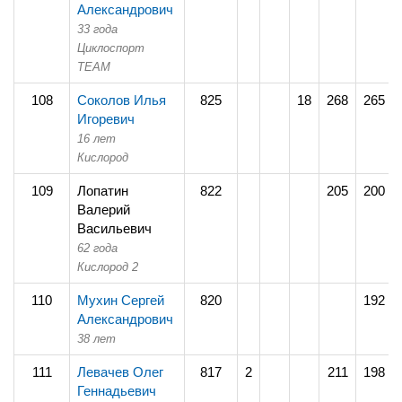
Александрович
33 года
Циклоспорт
TEAM
108
Соколов Илья
825
18
268
265
Игоревич
16 лет
Кислород
109
Лопатин
822
205
200
Валерий
Васильевич
62 года
Кислород 2
110
Мухин Сергей
820
192
Александрович
38 лет
111
Левачев Олег
817
2
211
198
Геннадьевич