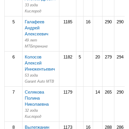
33 года
Кислород
5
Галафеев
1185
16
290
290
Андрей
Алексеевич
49 лет
МТБтренинг
6
Колосов
1182
5
20
279
294
Алексей
Иннокентьевич
53 года
Garant Auto MTB
7
Селякова
1179
14
265
290
Полина
Николаевна
32 года
Кислород
8
Вылегжанин
1173
16
288
286