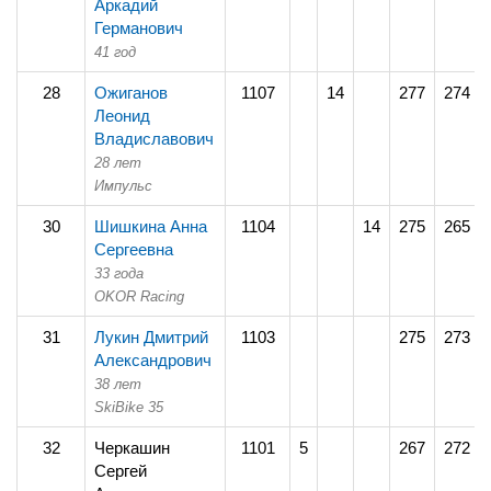
Аркадий
Германович
41 год
28
Ожиганов
1107
14
277
274
Леонид
Владиславович
28 лет
Импульс
30
Шишкина Анна
1104
14
275
265
Сергеевна
33 года
OKOR Racing
31
Лукин Дмитрий
1103
275
273
Александрович
38 лет
SkiBike 35
32
Черкашин
1101
5
267
272
Сергей