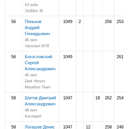
63 года
SkiBike 35
56
Пеньков
1049
2
256
253
Андрей
Геннадьевич
46 лет
Yaroslavl MTB
56
Богословский
1049
261
Сергей
Александрович
46 лет
Dark Horses
Marathon Team
58
Шитов Дмитрий
1047
18
262
254
Александрович
48 лет
Кислород
58
Логашов Денис
1047
12
258
248