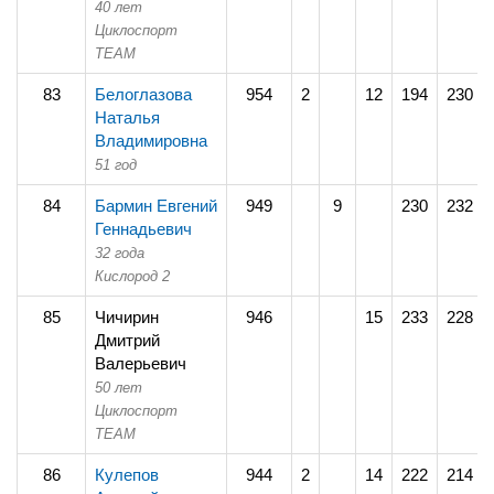
40 лет
Циклоспорт
TEAM
83
Белоглазова
954
2
12
194
230
Наталья
Владимировна
51 год
84
Бармин Евгений
949
9
230
232
Геннадьевич
32 года
Кислород 2
85
Чичирин
946
15
233
228
Дмитрий
Валерьевич
50 лет
Циклоспорт
TEAM
86
Кулепов
944
2
14
222
214