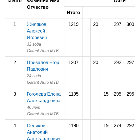
Место
Фамилия Имя
Очки
Отчество
Итого
1
Жиляков
1219
20
297
300
Алексей
Игоревич
32 года
Garant Auto MTB
2
Привалов Егор
1207
20
292
297
Павлович
24 года
Garant Auto MTB
3
Гоголева Елена
1195
15
295
295
Александровна
46 лет
Garant Auto MTB
4
Селяков
1190
19
274
292
Анатолий
Александрович