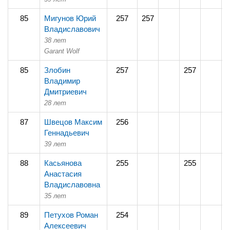
85
Мигунов Юрий
257
257
Владиславович
38 лет
Garant Wolf
85
Злобин
257
257
Владимир
Дмитриевич
28 лет
87
Швецов Максим
256
2
Геннадьевич
39 лет
88
Касьянова
255
255
Анастасия
Владиславовна
35 лет
89
Петухов Роман
254
2
Алексеевич