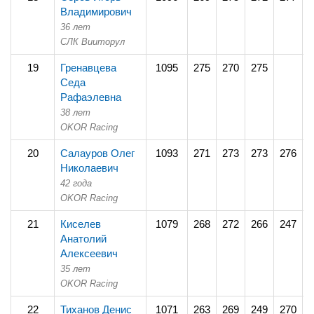
Владимирович
36 лет
СЛК Вииторул
19
Гренавцева
1095
275
270
275
2
Седа
Рафаэлевна
38 лет
OKOR Racing
20
Салауров Олег
1093
271
273
273
276
2
Николаевич
42 года
OKOR Racing
21
Киселев
1079
268
272
266
247
2
Анатолий
Алексеевич
35 лет
OKOR Racing
22
Тиханов Денис
1071
263
269
249
270
2