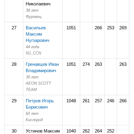
Николаевич
38 лет
Фуровец
27
Васильев
1051
266
253
269
2
Максим
Нугзарович
44 года
5G_CCN
28
Гренавцев Иван
1051
274
263
263
2
Владимирович
39 лет
AEON SCOTT
TEAM
29
Петров Игорь
1048
261
257
246
266
2
Борисович
60 лет
Кислород
30
Устинов Максим
1040
262
264
252
2