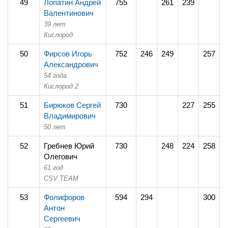
49
Лопатин Андрей
755
261
239
2
Валентинович
39 лет
Кислород
50
Фирсов Игорь
752
246
249
257
Александрович
54 года
Кислород 2
51
Бирюков Сергей
730
227
255
2
Владимирович
50 лет
52
Гребнев Юрий
730
248
224
258
Олегович
61 год
CSV TEAM
53
Фолифоров
594
294
300
Антон
Сергеевич