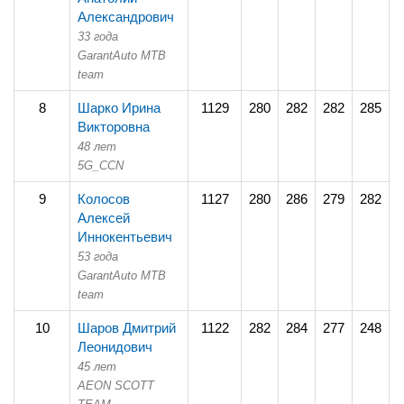
Александрович
33 года
GarantAuto MTB
team
8
Шарко Ирина
1129
280
282
282
285
2
Викторовна
48 лет
5G_CCN
9
Колосов
1127
280
286
279
282
2
Алексей
Иннокентьевич
53 года
GarantAuto MTB
team
10
Шаров Дмитрий
1122
282
284
277
248
2
Леонидович
45 лет
AEON SCOTT