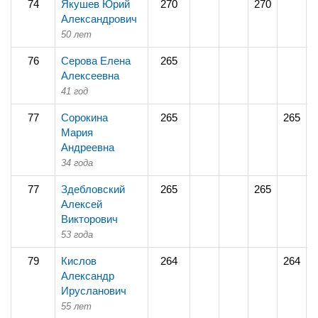
74
Якушев Юрий
270
270
Александрович
50 лет
76
Серова Елена
265
2
Алексеевна
41 год
77
Сорокина
265
265
Мария
Андреевна
34 года
77
Здебловский
265
265
Алексей
Викторович
53 года
79
Кислов
264
264
Александр
Ирусланович
55 лет