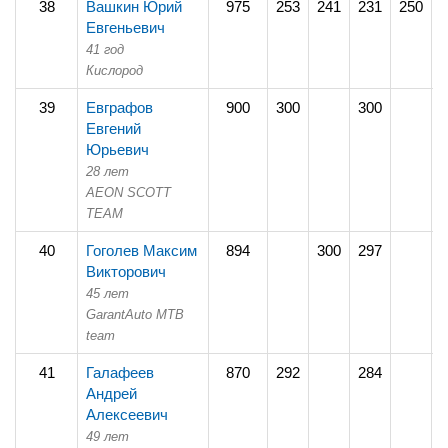
38
Вашкин Юрий
975
253
241
231
250
Евгеньевич
41 год
Кислород
39
Евграфов
900
300
300
3
Евгений
Юрьевич
28 лет
AEON SCOTT
TEAM
40
Гоголев Максим
894
300
297
2
Викторович
45 лет
GarantAuto MTB
team
41
Галафеев
870
292
284
2
Андрей
Алексеевич
49 лет