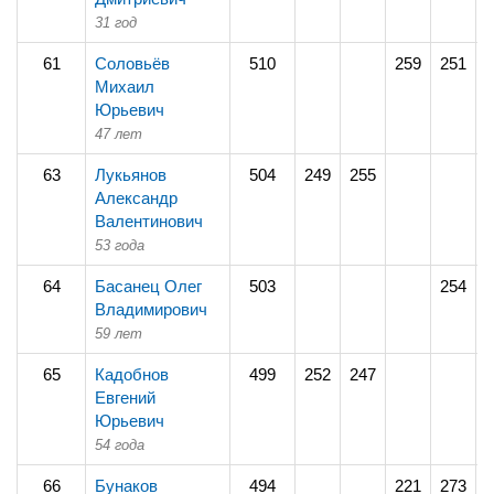
31 год
61
Соловьёв
510
259
251
Михаил
Юрьевич
47 лет
63
Лукьянов
504
249
255
Александр
Валентинович
53 года
64
Басанец Олег
503
254
2
Владимирович
59 лет
65
Кадобнов
499
252
247
Евгений
Юрьевич
54 года
66
Бунаков
494
221
273