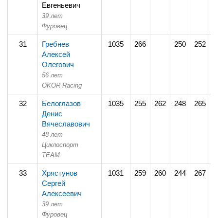
Евгеньевич
39 лет
Фуровец
31
Гребнев
1035
266
250
252
2
Алексей
Олегович
56 лет
OKOR Racing
32
Белоглазов
1035
255
262
248
265
2
Денис
Вячеславович
48 лет
Циклоспорт
TEAM
33
Хрястунов
1031
259
260
244
267
2
Сергей
Алексеевич
39 лет
Фуровец