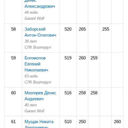
Денис
Александрович
44 года
Garant Wolf
58
Заборский
520
265
255
Антон Олегович
39 лет
СЛК Вииторул
59
Богомолов
519
260
259
Евгений
Николаевич
63 года
СЛК Вииторул
60
Мизгирев Денис
516
258
258
Андеевич
40 лет
Garant Wolf
61
Мущак Никита
510
250
260
Дмитриевич