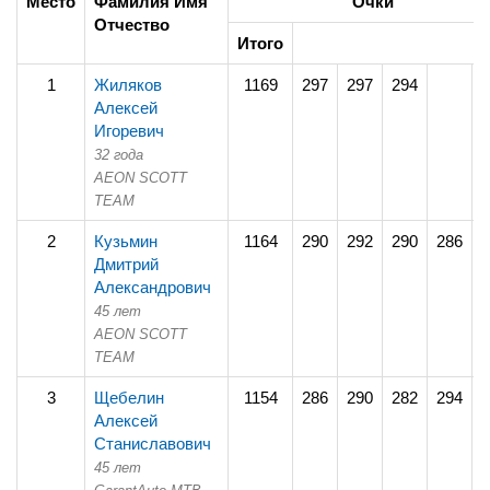
Место
Фамилия Имя
Очки
Отчество
Итого
1
Жиляков
1169
297
297
294
2
Алексей
Игоревич
32 года
AEON SCOTT
TEAM
2
Кузьмин
1164
290
292
290
286
2
Дмитрий
Александрович
45 лет
AEON SCOTT
TEAM
3
Щебелин
1154
286
290
282
294
2
Алексей
Станиславович
45 лет