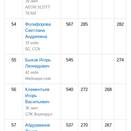
39 лет
AEON SCOTT
TEAM
54
Фолифорова
567
285
282
Светлана
Андреевна
33 года
5G_CCN
55
Быков Игорь
545
274
2
Леонидович
42 года
Медозеро-club
56
Клементьев
540
272
268
Игорь
Васильевич
36 лет
СЛК Вииторул
57
Абдурманов
537
270
267