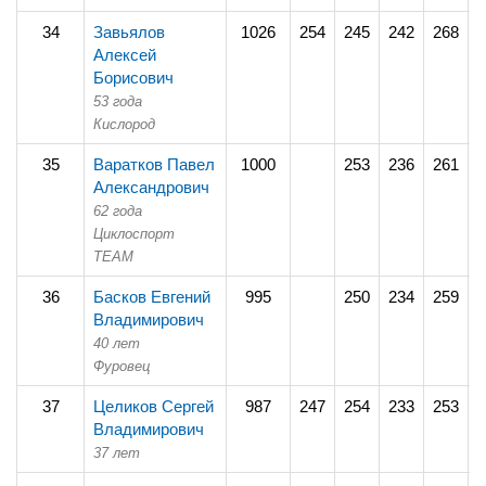
34
Завьялов
1026
254
245
242
268
2
Алексей
Борисович
53 года
Кислород
35
Варатков Павел
1000
253
236
261
2
Александрович
62 года
Циклоспорт
TEAM
36
Басков Евгений
995
250
234
259
2
Владимирович
40 лет
Фуровец
37
Целиков Сергей
987
247
254
233
253
Владимирович
37 лет