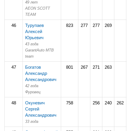
49 лет
AEON SCOTT
TEAM
46
Турупаев
823
277
277
269
Алексей
Юрьевич
43 года
GarantAuto MTB
team
47
Богатов
801
267
271
263
Александр
Александрович
42 года
Фуровец
48
Окуневич
758
256
240
262
Сергей
Александрович
33 года