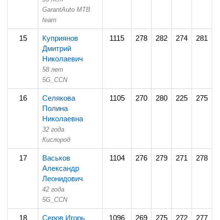
GarantAuto MTB
team
15
Куприянов
1115
278
282
274
281
2
Дмитрий
Николаевич
58 лет
5G_CCN
16
Селякова
1105
270
280
225
275
2
Полина
Николаевна
32 года
Кислород
17
Васьков
1104
276
279
271
278
2
Александр
Леонидович
42 года
5G_CCN
18
Серов Игорь
1096
269
275
272
277
2