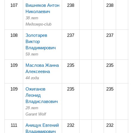
107
Вишняков Антон
238
238
Николаевич
38 лет
Медозеро-club
108
Золотарев
237
237
Виктор
Владимирович
59 лет
109
Маслова Жанна
235
235
Алексеевна
44 года
109
Ожиганов
235
235
Леонид
Владиславович
28 лет
Garant Wolf
111
Анищук Евгений
232
232
Владимирович