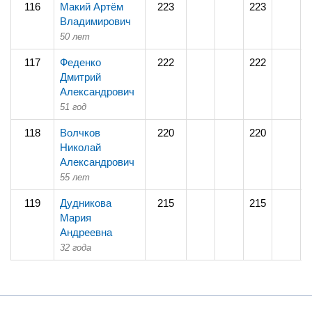
116
Макий Артём
223
223
Владимирович
50 лет
117
Феденко
222
222
Дмитрий
Александрович
51 год
118
Волчков
220
220
Николай
Александрович
55 лет
119
Дудникова
215
215
Мария
Андреевна
32 года