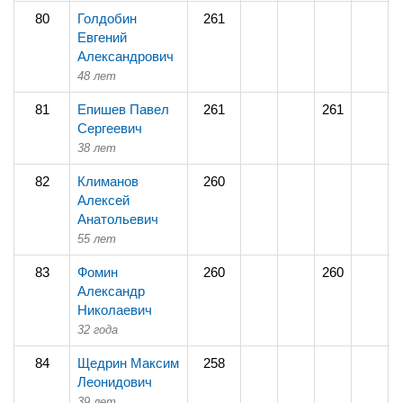
80
Голдобин
261
2
Евгений
Александрович
48 лет
81
Епишев Павел
261
261
Сергеевич
38 лет
82
Климанов
260
2
Алексей
Анатольевич
55 лет
83
Фомин
260
260
Александр
Николаевич
32 года
84
Щедрин Максим
258
2
Леонидович
39 лет