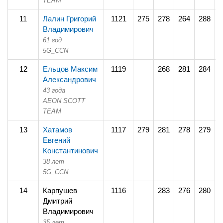
TEAM
11
Лалин Григорий
1121
275
278
264
288
2
Владимирович
61 год
5G_CCN
12
Ельцов Максим
1119
268
281
284
2
Александрович
43 года
AEON SCOTT
TEAM
13
Хатамов
1117
279
281
278
279
2
Евгений
Константинович
38 лет
5G_CCN
14
Карпушев
1116
283
276
280
2
Дмитрий
Владимирович
35 лет