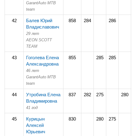
GarantAuto MTB
team
42
Балев Юрий
858
284
286
2
Владиславович
29 лет
AEON SCOTT
TEAM
43
Гоголева Елена
855
285
285
2
Александровна
46 лет
GarantAuto MTB
team
44
Утробина Елена
837
282
275
280
Владимировна
41 год
45
Курицын
830
280
275
2
Алексей
Юрьевич