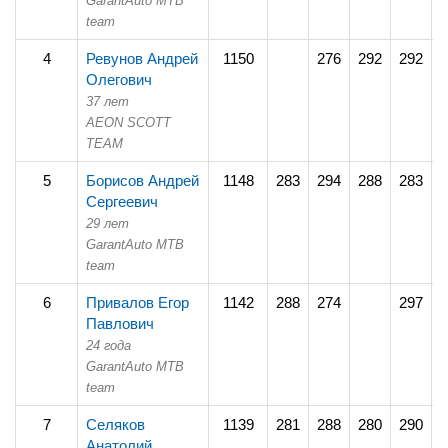
GarantAuto MTB
team
4
Ревунов Андрей
1150
276
292
292
2
Олегович
37 лет
AEON SCOTT
TEAM
5
Борисов Андрей
1148
283
294
288
283
2
Сергеевич
29 лет
GarantAuto MTB
team
6
Привалов Егор
1142
288
274
297
2
Павлович
24 года
GarantAuto MTB
team
7
Селяков
1139
281
288
280
290
2
Анатолий