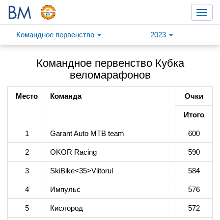
Toggl
navig
Командное первенство
2023
Командное первенство Кубка
веломарафонов
Место
Команда
Очки
Итого
1
Garant Auto MTB team
600
2
OKOR Racing
590
3
SkiBike<35>Viitorul
584
4
Импульс
576
5
Кислород
572