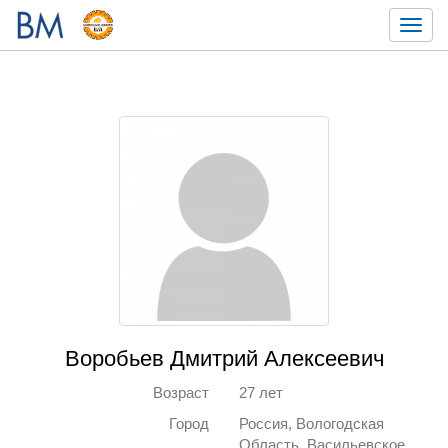
Toggl
navig
Воробьев Дмитрий Алексеевич
Возраст
27 лет
Город
Россия, Вологодская
Область, Васильевское