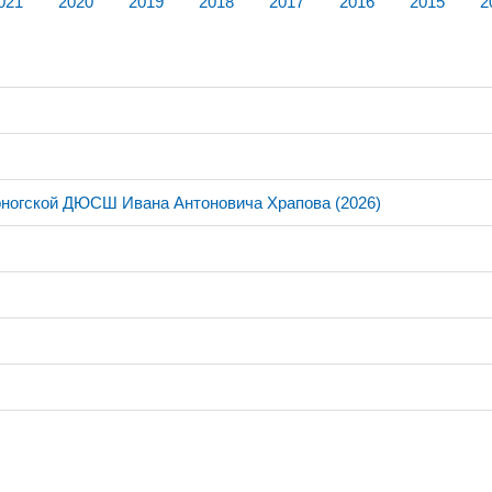
021
2020
2019
2018
2017
2016
2015
2
рногской ДЮСШ Ивана Антоновича Храпова (2026)