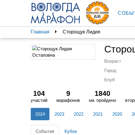
СОБЫ
Главная
Сторощук Лидия
Сторо
Возраст
Город
Клуб
104
9
1840
участий
марафонов
км. пройдено
втор
2024
2023
2022
2021
2020
2
События
Кубки