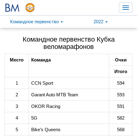
Toggl
navig
Командное первенство
2022
Командное первенство Кубка
веломарафонов
Место
Команда
Очки
Итого
1
CCN Sport
594
2
Garant Auto MTB Team
593
3
OKOR Racing
591
4
5G
582
5
Bike’s Queens
568