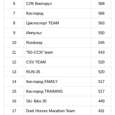
6
СЛК Вииторул
568
7
Кислород
566
8
Циклоспорт TEAM
563
9
Импульс
550
10
Run&way
545
11
"5G-CCN" team
543
12
CSV TEAM
520
13
RUN-35
520
14
Кислород FAMILY
517
15
Кислород TRAINING
517
16
Ski- Bike 35
449
17
Dark Horses Marathon Team
431