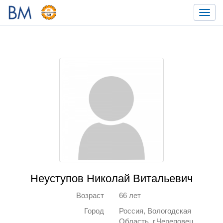
Toggl
navig
Неуступов Николай Витальевич
Возраст
66 лет
Город
Россия, Вологодская
Область, г.Череповец