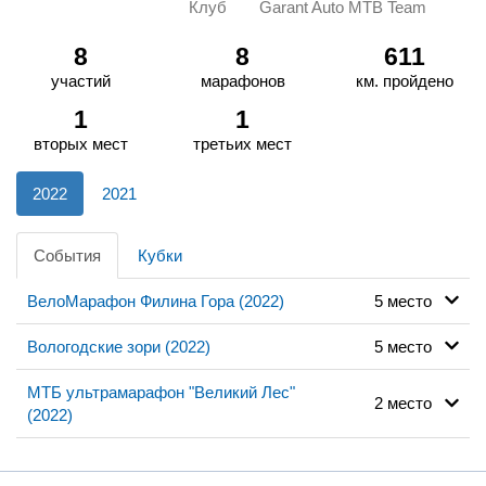
Клуб
Garant Auto MTB Team
8
8
611
участий
марафонов
км. пройдено
1
1
вторых мест
третьих мест
2022
2021
События
Кубки
ВелоМарафон Филина Гора (2022)
5 место
Вологодские зори (2022)
5 место
МТБ ультрамарафон "Великий Лес"
2 место
(2022)