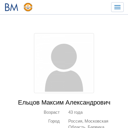
Toggl
navig
Ельцов Максим Александрович
Возраст
43 года
Город
Россия, Московская
Область, Барвиха