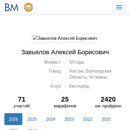
Toggl
navig
Завьялов Алексей Борисович
Возраст
53 года
Город
Россия, Вологодская
Область, Устюжна
Клуб
Кислород
71
25
2420
участий
марафонов
км. пройдено
2026
2025
2024
2023
2022
2021