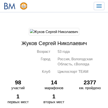
Toggl
navig
Жуков Сергей Николаевич
Возраст
53 года
Город
Россия, Вологодская
Область, г.Вологда
Клуб
Циклоспорт TEAM
98
14
2377
участий
марафонов
км. пройдено
1
1
первых мест
вторых мест