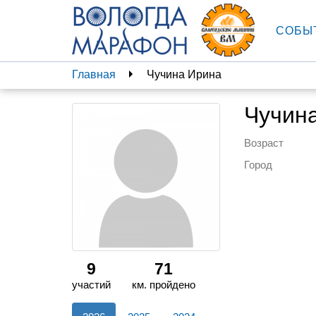
СОБЫ
Главная
Чучина Ирина
Чучин
Возраст
Город
9
71
участий
км. пройдено