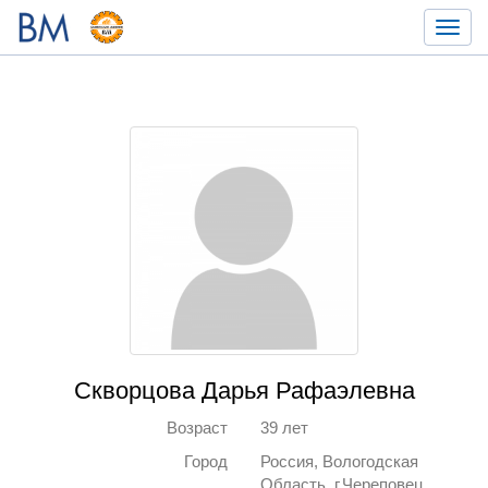
Toggl
navig
Скворцова Дарья Рафаэлевна
Возраст
39 лет
Город
Россия, Вологодская
Область, г.Череповец