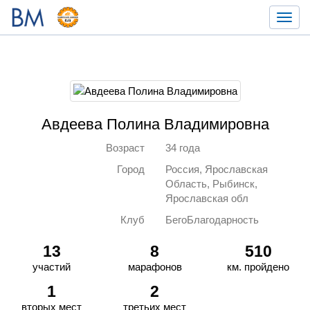
Toggl
navig
Авдеева Полина Владимировна
Возраст
34 года
Город
Россия, Ярославская
Область, Рыбинск,
Ярославская обл
Клуб
БегоБлагодарность
13
8
510
участий
марафонов
км. пройдено
1
2
вторых мест
третьих мест