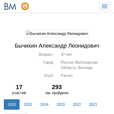
Toggl
navig
Бычихин Александр Леонидович
Возраст
37 лет
Город
Россия, Вологодская
Область, Вологда
Клуб
Pacers
17
293
участий
км. пройдено
2026
2025
2024
2023
2022
2021