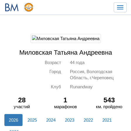
Toggl
navig
Миловская Татьяна Андреевна
Возраст
44 года
Город
Россия, Вологодская
Область, г.Череповец
Клуб
Runandway
28
1
543
участий
марафонов
км. пройдено
2026
2025
2024
2023
2022
2021