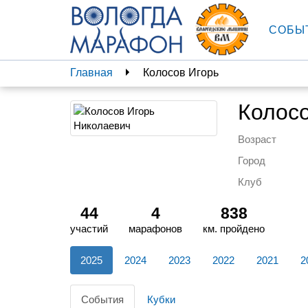
СОБЫ
Главная
Колосов Игорь
Колосо
Возраст
Город
Клуб
44
4
838
участий
марафонов
км. пройдено
2025
2024
2023
2022
2021
2
События
Кубки