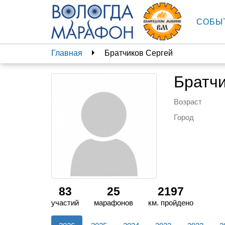
СОБЫ
Главная
Братчиков Сергей
Братч
Возраст
Город
83
25
2197
участий
марафонов
км. пройдено