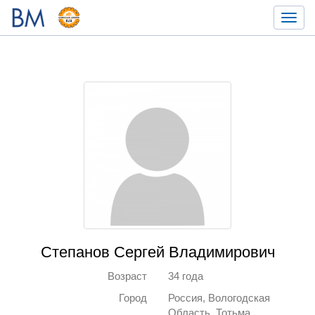
Toggl
navig
Степанов Сергей Владимирович
Возраст
34 года
Город
Россия, Вологодская
Область, Тотьма