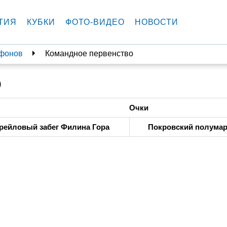
ТИЯ
КУБКИ
ФОТО-ВИДЕО
НОВОСТИ
афонов
Командное первенство
о
Очки
рейловый забег Филина Гора
Покровский полума