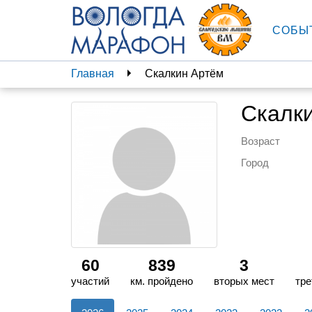
СОБЫ
Главная
Скалкин Артём
Скалк
Возраст
Город
60
839
3
участий
км. пройдено
вторых мест
тре