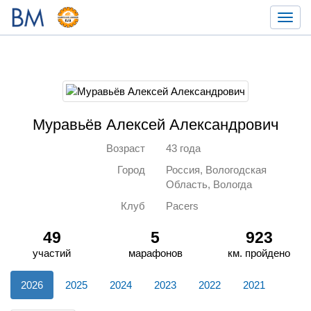
Toggl
navig
Муравьёв Алексей Александрович
Возраст
43 года
Город
Россия, Вологодская
Область, Вологда
Клуб
Pacers
49
5
923
участий
марафонов
км. пройдено
2026
2025
2024
2023
2022
2021