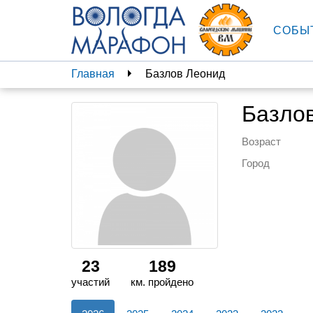
СОБЫ
Главная
Базлов Леонид
Базло
Возраст
Город
23
189
участий
км. пройдено