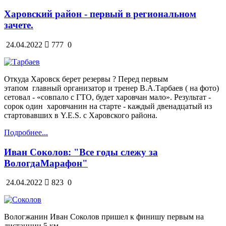
Харовский район - первый в региональном
зачете.
24.04.2022
777
0
Откуда Харовск берет резервы ? Перед первым
этапом
главный организатор и тренер В.А.Тарбаев ( на фото)
сетовал - «совпало с ГТО, будет харовчан мало». Результат -
сорок один
харовчанин на старте - каждый двенадцатый из
стартовавших в Y.E.S. с Харовского района.
Подробнее...
Иван Соколов: "Все годы слежу за
ВологдаМарафон"
24.04.2022
823
0
Вологжанин Иван Соколов пришел к финишу первым на
дистанции 5 км