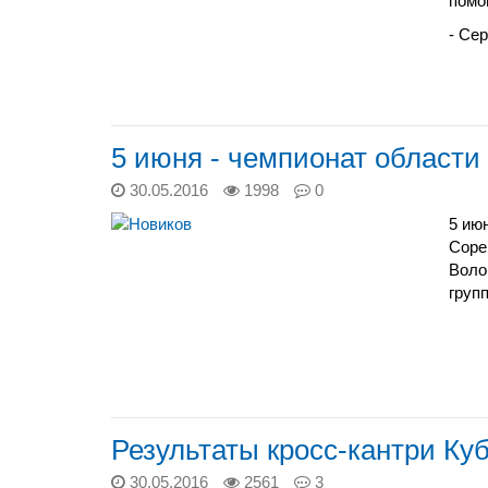
помо
- Сер
5 июня - чемпионат области
30.05.2016
1998
0
5 ию
Соре
Воло
груп
Результаты кросс-кантри Куб
30.05.2016
2561
3