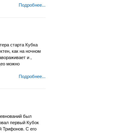
Подробнее...
тера старта Кубка
ктен, как на ночном
вораживает и ,
део можно
Подробнее...
оревнований был
товал первый Кубок
й Трифонов. С его