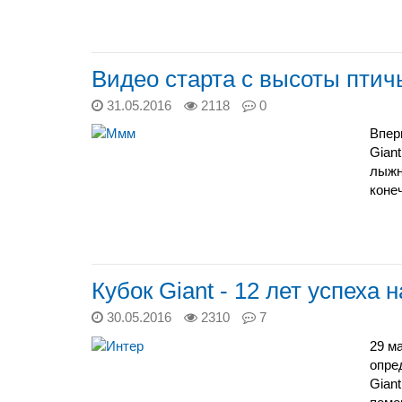
Видео старта с высоты птичь
31.05.2016
2118
0
Впер
Gian
лыжн
коне
Кубок Giant - 12 лет успеха 
30.05.2016
2310
7
29 м
опре
Gian