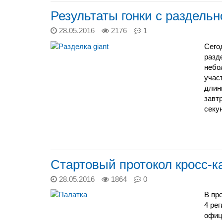
Результаты гонки с раздельн
28.05.2016
2176
1
Сего
разд
небо
участ
длин
завт
секу
Стартовый протокол кросс-ка
28.05.2016
1864
0
В пр
4 ре
офиц