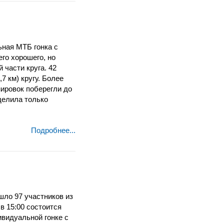
льная МТБ
гонка с
го хорошего, но
части круга. 42
7 км) кругу. Более
нировок поберегли до
тделила только
Подробнее...
шло 97 участников из
в 15:00 состоится
ивидуальной гонке с