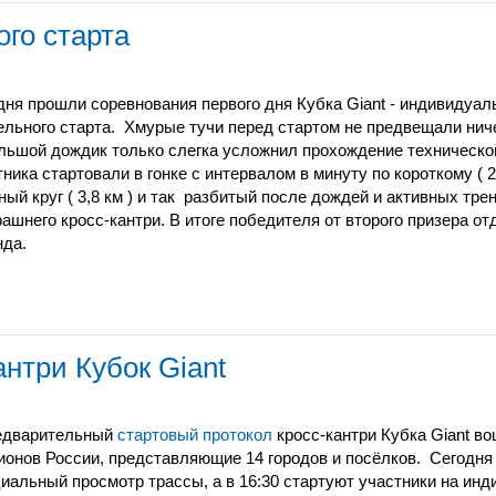
ого старта
дня прошли соревнования первого дня Кубка Giant - индивидуа
ельного старта. Хмурые тучи перед стартом не предвещали ниче
льшой дождик только слегка усложнил прохождение технической 
ника стартовали в гонке с интервалом в минуту по короткому ( 2,
ный круг ( 3,8 км ) и так разбитый после дождей и активных тре
рашнего кросс-кантри. В итоге победителя от второго призера о
нда.
нтри Кубок Giant
едварительный
стартовый протокол
кросс-кантри Кубка Giant во
гионов России, представляющие 14 городов и посёлков. Сегодня 
иальный просмотр трассы, а в 16:30 стартуют участники на инд