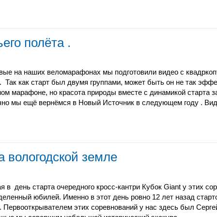
его полёта .
вые на наших веломарафонах мы подготовили видео с квадркоп
t. Так как старт был двумя группами, может быть он не так эффе
ом марафоне, но красота природы вместе с динамикой старта за
чно мы ещё вернёмся в Новый Источник в следующем году . Ви
на вологодской земле
ая в день старта очередного кросс-кантри Кубок Giant у этих с
деленный юбилей. Именно в этот день ровно 12 лет назад стар
t. Первооткрывателем этих соревнований у нас здесь был Серге