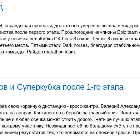
д
, оправдывая прогнозы, достаточно уверенно вышла в лидеры 
енства после первого этапа. Прошлогодние чемпионы Epic team 
рав у новичка велоКубка СК Лось 8 очков. Тех же 8 очков не хв
ретьего места. Пятыми стали Dark horses, благодаря стабильно
ов команды. Райдер marathon team,
в и Суперкубка после 1-го этапа
рав свою коронную дистанцию - кросс-кантри, Валерий Алексан
вать на лаврах. Конкурентов в борьбе за главный приз "Золотая 
льше и любая осечка может стоить дорого. Четыре лучших этап
т каждому участнику. Неожиданностей по большому счёту не пр
ючением результатов тех, кто поломался на сложной трассе. Пр