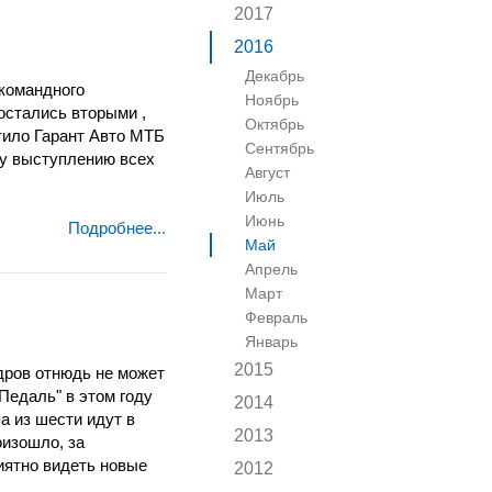
2017
2016
Декабрь
командного
Ноябрь
остались вторыми ,
Октябрь
атило Гарант Авто МТБ
Сентябрь
му выступлению всех
Август
Июль
Июнь
Подробнее...
Май
Апрель
Март
Февраль
Январь
2015
дров отнюдь не может
Педаль" в этом году
2014
а из шести идут в
2013
оизошло, за
иятно видеть новые
2012