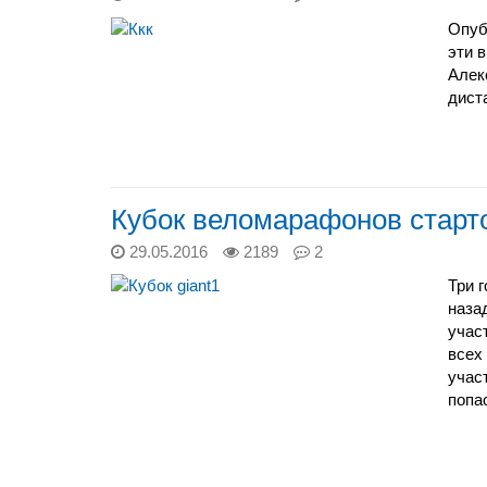
Опуб
эти 
Алек
дист
Кубок веломарафонов старт
29.05.2016
2189
2
Три 
наза
учас
всех
учас
попа