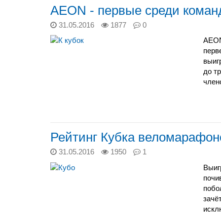
AEON - первые среди коман
31.05.2016
1877
0
AEON
перв
выиг
до т
член
Рейтинг Кубка веломарафоно
31.05.2016
1950
1
Выиг
почи
побо
зачё
искл