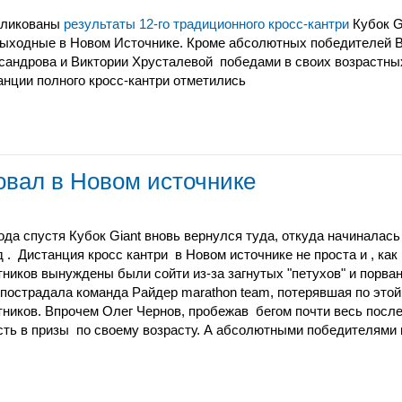
ликованы
результаты 12-го традиционного кросс-кантри
Кубок G
выходные в Новом Источнике. Кроме абсолютных победителей 
сандрова и Виктории Хрусталевой победами в своих возрастных
анции полного кросс-кантри отметились
овал в Новом источнике
года спустя Кубок Giant вновь вернулся туда, откуда начиналась 
д . Дистанция кросс кантри в Новом источнике не проста и , как
тников вынуждены были сойти из-за загнутых "петухов" и порва
 пострадала команда Райдер marathon team, потерявшая по этой
тников. Впрочем Олег Чернов, пробежав бегом почти весь после
сть в призы по своему возрасту. А абсолютными победителями 