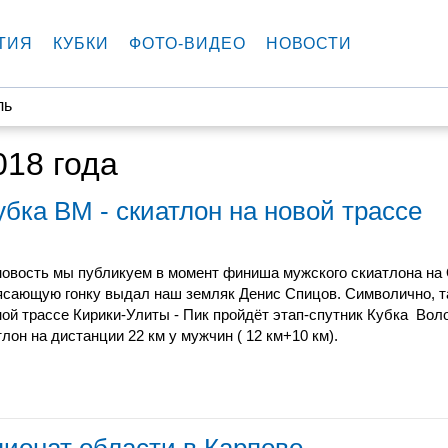
ТИЯ
КУБКИ
ФОТО-ВИДЕО
НОВОСТИ
ль
018 года
убка ВМ - скиатлон на новой трассе
новость мы публикуем в момент финиша мужского скиатлона на 
ясающую гонку выдал наш земляк Денис Спицов. Символично, та
ой трассе Кирики-Улиты - Пик пройдёт этап-спутник Кубка Вол
тлон на дистанции 22 км у мужчин ( 12 км+10 км).
пионат области в Карпово.