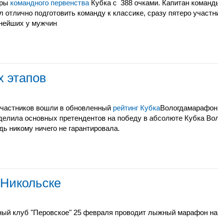
еры
командного первенства
Кубка с 388 очками. Капитан команд
л отлично подготовить команду к классике, сразу пятеро участн
нейших у мужчин
х этапов
участников вошли в обновленный
рейтинг Кубка
Вологдамарафон.
делила основных претендентов на победу в абсолюте Кубка Во
дь никому ничего не гарантировала.
 Никольске
ый клуб "Перовское" 25 февраля проводит лыжный марафон на