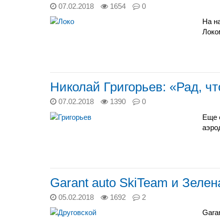
07.02.2018
1654
0
На н
Локо
Николай Григорьев: «Рад, ч
07.02.2018
1390
0
Еще 
аэро
Garant auto SkiTeam и Зеле
05.02.2018
1692
2
Gara