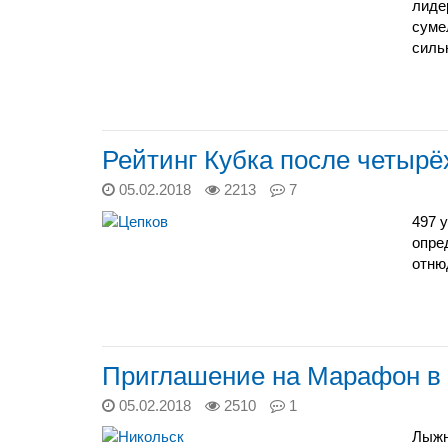
лид
суме
силь
Рейтинг Кубка после четырё
05.02.2018
2213
7
497 
опре
отню
Приглашение на Марафон в
05.02.2018
2510
1
Лыжн