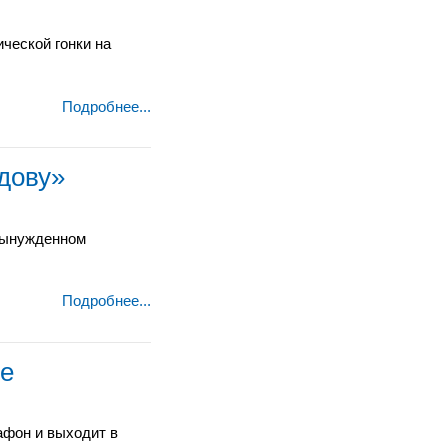
ческой гонки на
Подробнее...
дову»
«вынужденном
Подробнее...
ве
афон и выходит в