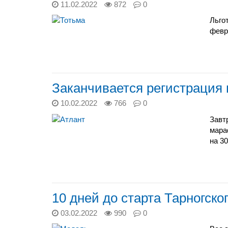
11.02.2022
872
0
Льго
февр
Заканчивается регистрация
10.02.2022
766
0
Завт
мара
на 3
10 дней до старта Тарногск
03.02.2022
990
0