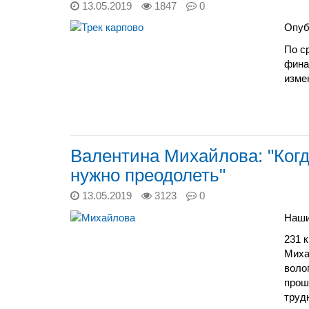
13.05.2019
1847
0
Опуб
По с
фина
изме
Валентина Михайлова: "Когд
нужно преодолеть"
13.05.2019
3123
0
Наши
231 
Миха
воло
прош
труд