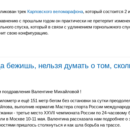
ликован трек
Карповского веломарафона
, который состоится 2 
равнению с прошлым годом он практически не претерпит измене
льного спуска, который в связи с удлинением горнолыжного спу
нит свою конфигурацию.
а бежишь, нельзя думать о том, скол
 поздравления Валентине Михайловой !
километр и ещё 151 метр бегом без остановки за сутки преодол
йлова, выполнив норматив
Мастера спорта России международ
гжанки - третье место
XXVII чемпионата России по 24-часовому б
ли в Москве 10-11 мая. Валентина рассказала нам подробнее о з
ностями пришлось столкнуться и как шла борьба на трассе.