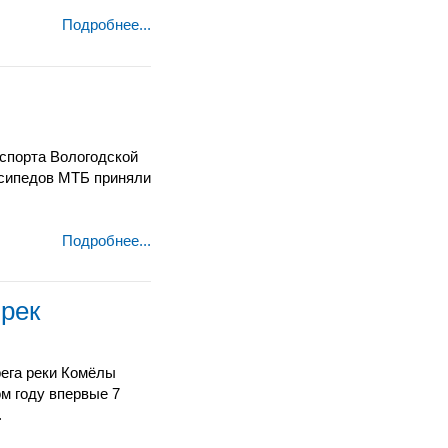
Подробнее...
спорта Вологодской
лосипедов МТБ
приняли
Подробнее...
 рек
рега реки Комёлы
ом году впервые
7
.