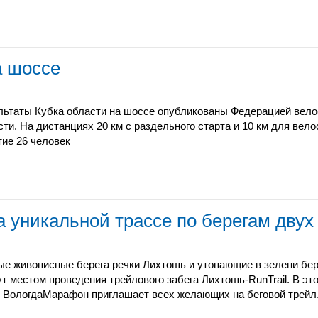
а шоссе
льтаты Кубка области на шоссе опубликованы Федерацией вело
сти. На дистанциях 20 км с раздельного старта и 10 км для ве
тие 26 человек
а уникальной трассе по берегам двух
ые живописные берега речки Лихтошь и утопающие в зелени бе
ут местом проведения трейлового забега Лихтошь-RunTrail. В эт
 ВологдаМарафон приглашает всех желающих на беговой трейл