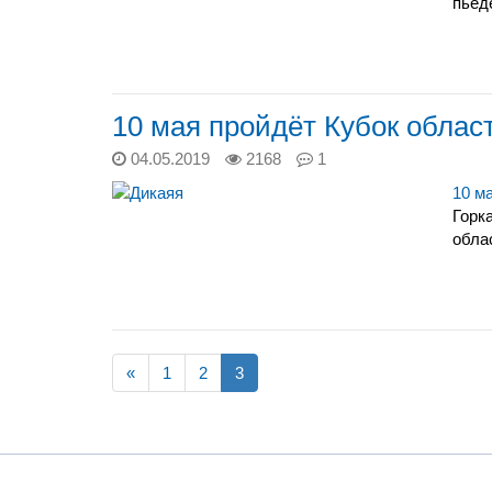
пьед
10 мая пройдёт Кубок облас
04.05.2019
2168
1
10 м
Горк
обла
«
1
2
3