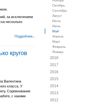
Ноябрь
Октябрь
июня.
Сентябрь
Август
ний, за исключением
Июль
ска несколько
Июнь
Май
Подробнее...
Апрель
Март
Февраль
ько кругов
Январь
2018
2017
2016
2015
ела Валентина
2014
ного класса
. У
егу
. Соревнования
2013
абеге, с какими
2012