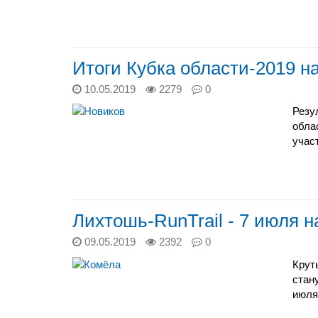
Итоги Кубка области-2019 н
10.05.2019
2279
0
Резу
обла
учас
Лихтошь-RunTrail - 7 июля н
09.05.2019
2392
0
Крут
стан
июля