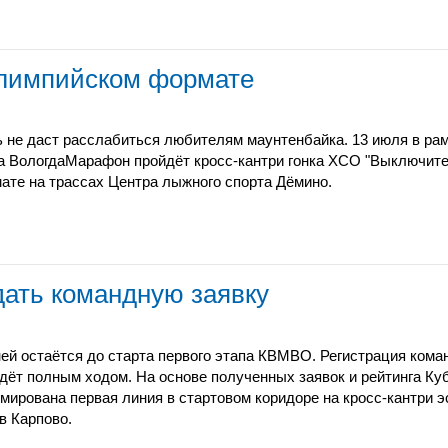
олимпийском формате
 не даст расслабиться любителям маунтенбайка. 13 июля в рам
а ВологдаМарафон пройдёт кросс-кантри гонка XCO "Выключите
ате на трассах Центра лыжного спорта Дёмино.
дать командную заявку
ней остаётся до старта первого этапа КВМВО. Регистрация коман
дёт полным ходом. На основе полученных заявок и рейтинга Ку
мирована первая линия в стартовом коридоре на кросс-кантри э
в Карпово.