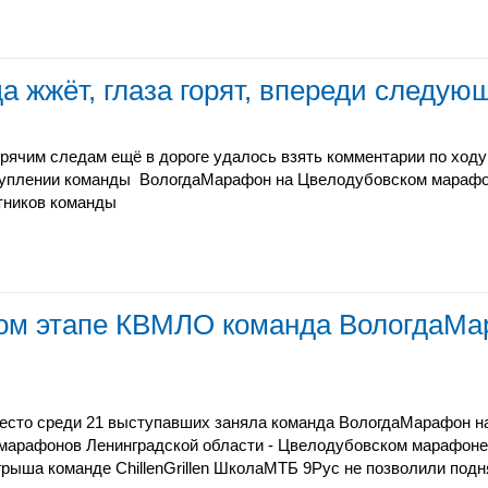
а жжёт, глаза горят, впереди следую
орячим следам ещё в дороге удалось взять комментарии по ходу
уплении команды
ВологдаМарафон на Цвелодубовском марафо
тников команды
рвом этапе КВМЛО команда ВологдаМ
место среди 21 выступавших заняла команда ВологдаМарафон н
марафонов Ленинградской области - Цвелодубовском марафоне.
грыша команде ChillenGrillen ШколаМТБ 9Рус не позволили подн