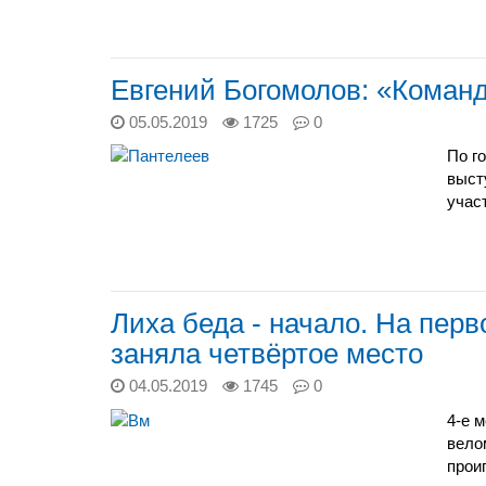
Евгений Богомолов: «Команд
05.05.2019
1725
0
По г
выст
учас
Лиха беда - начало. На пе
заняла четвёртое место
04.05.2019
1745
0
4-е 
вело
прои