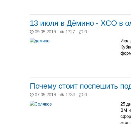
13 июля в Дёмино - XCO в 
09.05.2019
1727
0
Июль
Кубк
форм
Почему стоит поспешить по
07.05.2019
1734
0
25 д
ВМ и
сфор
этап 