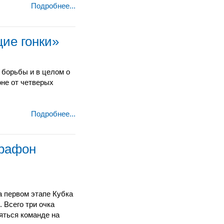
Подробнее...
щие гонки»
 борьбы и в целом о
не от четверых
Подробнее...
арафон
а первом этапе Кубка
 Всего три очка
яться команде на