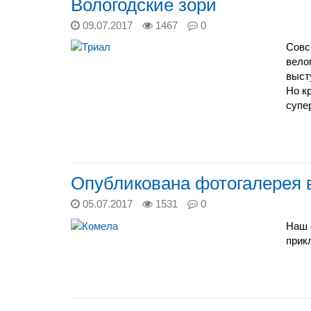
Вологодские зори
09.07.2017
1467
0
Совс
вело
выст
Но к
супе
Опубликована фотогалерея 
05.07.2017
1531
0
Наш 
прик