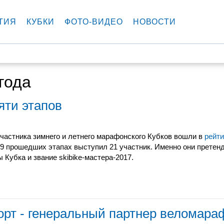
ТИЯ
КУБКИ
ФОТО-ВИДЕО
НОВОСТИ
года
яти этапов
участника зимнего и летнего марафонского Кубков вошли в
рейти
 9 прошедших этапах выступил 21 участник. Именно они претен
ы Кубка и звание skibike-мастера-2017.
орт - генеральный партнер веломара