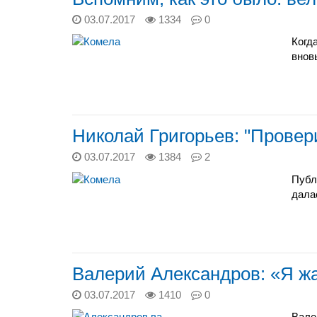
03.07.2017
1334
0
Когд
внов
Николай Григорьев: "Проверил
03.07.2017
1384
2
Публ
дала
Валерий Александров: «Я жа
03.07.2017
1410
0
Вале