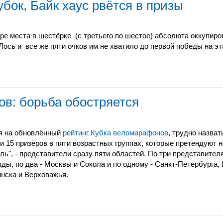
бок, Байк хаус рвётся в призы
ре места в шестёрке
(с третьего по шестое) абсолюта оккупир
Лось и
все же пяти очков им не хватило до первой победы на э
в: борьба обостряется
я на обновлённый
рейтинг Кубка веломарафонов
, трудно назват
и 15 призёров в пяти возрастных группах, которые претендуют
ль", - представители сразу пяти областей. По три представител
гды, по два - Москвы и Сокола и по одному - Санкт-Петербурга,
нска и Верховажья.