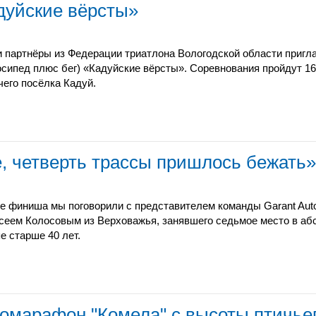
дуйские вёрсты»
 партнёры из Федерации триатлона Вологодской области пригл
осипед плюс бег) «Кадуйские вёрсты». Соревнования пройдут 16
чего посёлка Кадуй.
, четверть трассы пришлось бежать»
е финиша мы поговорили с представителем команды Garant Au
сеем Колосовым из Верховажья, занявшего седьмое место в абс
е старше 40 лет.
ломарафон "Комела" с высоты птичье