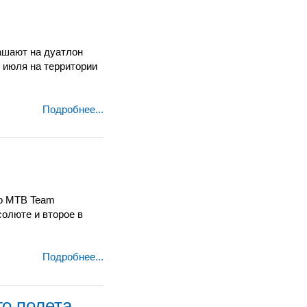
ашают на дуатлон
 июля на территории
Подробнее...
to МТB Team
олюте и второе в
Подробнее...
го полета