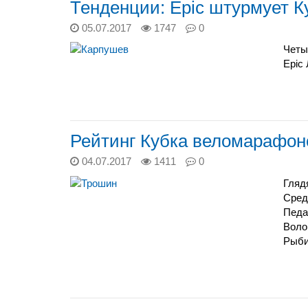
Тенденции: Epic штурмует Ку
05.07.2017
1747
0
Четы
Epic 
Рейтинг Кубка веломарафоно
04.07.2017
1411
0
Гляд
Сред
Педа
Воло
Рыби