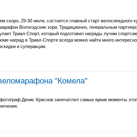
ем скоро, 29-30 июля, состоится главный старт велосипедного ку
марафон Вологодские зори. Традиционно, генеральным партне
упает Триал-Спорт, который подготовил награды лучим спортс
роме наград в Триал-Спорте всегда можно найти много интересног
рскидки и суперакции.
веломарафона "Комела"
фотограф Денис Краснов запечатлел самые яркие моменты этог
лючения.