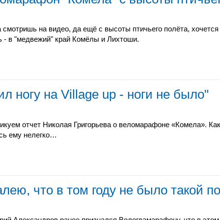
а смотришь на видео, да ещё с высоты птичьего полёта, хочется
ь - в "медвежий" край Комёлы и Лихтоши.
 ногу на Village up - ноги не было"
икуем отчет Николая Григорьева о веломарафоне «Комела». Как 
сь ему нелегко…
лею, что в том году не было такой п
рий Александров ранее признался Вологдамарафону, что в этом