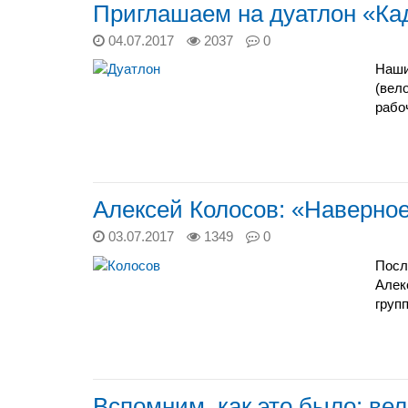
Приглашаем на дуатлон «Ка
04.07.2017
2037
0
Наши
(вел
рабо
Алексей Колосов: «Наверное
03.07.2017
1349
0
Посл
Алек
групп
Вспомним, как это было: ве