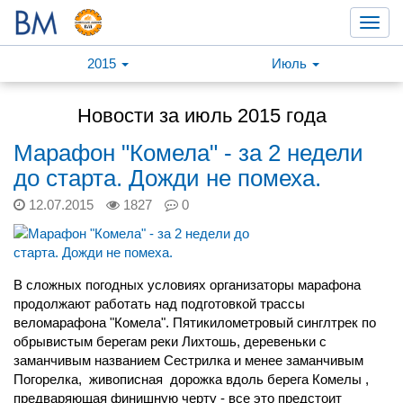
Toggl
navig
2015
Июль
Новости за июль 2015 года
Марафон "Комела" - за 2 недели
до старта. Дожди не помеха.
12.07.2015
1827
0
В сложных погодных условиях организаторы марафона
продолжают работать над подготовкой трассы
веломарафона "Комела". Пятикилометровый синглтрек по
обрывистым берегам реки Лихтошь, деревеньки с
заманчивым названием Сестрилка и менее заманчивым
Погорелка, живописная дорожка вдоль берега Комелы ,
предваряющая финишную черту - все это предстоит