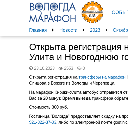
СОБЫ
Главная
Новости
2023
Октябр
Открыта регистрация 
Улита и Новогоднюю го
23.10.2023
2553
0
Открыта регистрация на
трансферы на марафон
К
Спицова в Вожеге из Вологды и Череповца.
На марафон Кирики-Улита автобус отправится от г
Вас за 20 минут. Время выезда трансфера обратно
Стоимость 300 руб.
Гостиница "Вологда" предоставляет скидку на п
921-822-37-93
, либо по электронной почте gostin