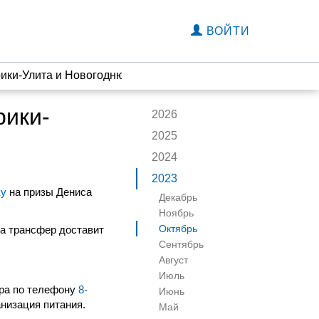
ВОЙТИ
ики-Улита и Новогоднюю гонку в Вожеге
рики-
2026
2025
2024
2023
ку
на призы Дениса
Декабрь
Ноябрь
Октябрь
рта трансфер доставит
Сентябрь
Август
Июль
ера по телефону
8-
Июнь
анизация питания.
Май