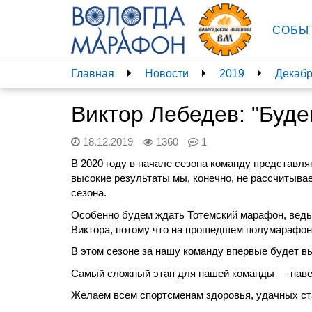
СОБЫ
Главная
Новости
2019
Декаб
Виктор Лебедев: "Буд
18.12.2019
1360
1
В 2020 году в начале сезона команду представляю
высокие результаты мы,
конечно, не рассчитыва
сезона.
Особенно будем ждать Тотемский марафон, ведь
Виктора, потому что на прошедшем
полумарафоне
В этом сезоне за нашу команду впервые будет в
Самый сложный этап для нашей команды — навер
Желаем всем спортсменам здоровья, удачных ст