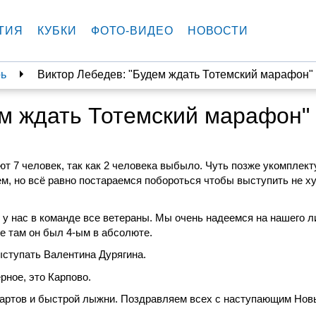
ТИЯ
КУБКИ
ФОТО-ВИДЕО
НОВОСТИ
рь
Виктор Лебедев: "Будем ждать Тотемский марафон"
ем ждать Тотемский марафон"
т 7 человек, так как 2 человека
выбыло. Чуть позже укомплект
ем, но всё равно постараемся побороться чтобы выступить
не х
 у нас
в команде все ветераны.
Мы очень надеемся на нашего л
 там он был 4-ым в абсолюте.
ыступать Валентина Дурягина.
ное, это Карпово.
артов и быстрой лыжни.
Поздравляем всех с наступающим Нов