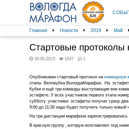
СОБЫ
Главная
Новости
2019
Май
Стартовые протоколы 
30.05.2019
1547
1
Опубликован стартовый протокол на
командную к
этапы
Велокубка ВологдаМарафон.
На
эстафет
Кубке и ещё три команды выступающие вне коман
эстафете. У всех участников первого этапа номер
субботу
участники
эстафеты получат сразу два 
9:00 до 11:30 надо будет получить только новый 
На три дистанции марафона зарегистрировались 
В красную группу , которую возглавляет под но