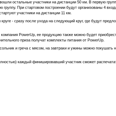
 вошли остальные участники на дистанции 50 км. В первую груп
ую группу. При стартовом построении будут организованы 4 вход
0 стартуют участники на дистанции 11 км.
 круге - сразу после ухода на следующий круг, где будут предл
компания PowerUp, ее продукцию также можно будет приобрест
нительного приза получат комплекты питания от PowerUp.
ольник и греча с мясом, на завтраки и ужины можно покушать на
полностью) каждый финишировавший участник сможет распечата