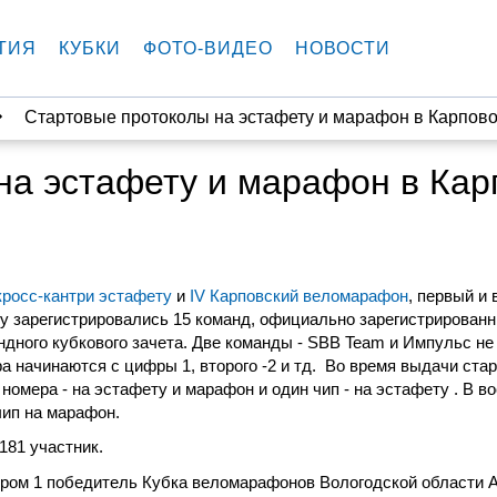
ТИЯ
КУБКИ
ФОТО-ВИДЕО
НОВОСТИ
Стартовые протоколы на эстафету и марафон в Карпов
на эстафету и марафон в Кар
росс-кантри эстафету
и
IV Карповский веломарафон
, первый и 
у зарегистрировались 15 команд, официально зарегистрированн
дного кубкового зачета. Две команды - SBB Team и Импульс не
а начинаются с цифры 1, второго -2 и тд.
Во время выдачи стар
номера - на эстафету и марафон и один чип - на эстафету . В в
чип на марафон.
181 участник.
мером 1 победитель Кубка веломарафонов Вологодской области