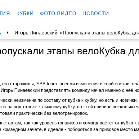
ТИЯ
КУБКИ
ФОТО-ВИДЕО
НОВОСТИ
ь
Игорь Пинаевский: «Пропускали этапы велоКубка для
ропускали этапы велоКубка д
 его старожилы, SBB team, внесли изменения в свой состав, пл
 Игорь Пинаевский представлять команду начал именно с неё но
ски неизменна по составу от кубка к кубку, но есть и новички.
а на подготовке к лыжному кубку, по этой причине несколько 
артовали практически без велотренировок.
стартам, так как уровень гонщиков и команд растет от кубка к к
в командном зачете, в идеале - побороться за призовое место м