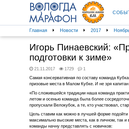
СОБЫ
Главная
Новости
2017
Ноябр
Игорь Пинаевский: «П
подготовки к зиме»
21.11.2017
1729
1
Самая консервативная по составу команда Кубка,
призовые места в Малом Кубке. И не зря капитан
«По сложившейся традиции наша команда практиче
летом и осенью команда была более сосредоточен
пропускали Велокубок, а те, кто участвовал, ст
Цель ставим как можно в лучшей форме подойти к 
максимально высокие места, как в личном, так и 
команды начну представлять с новичков: