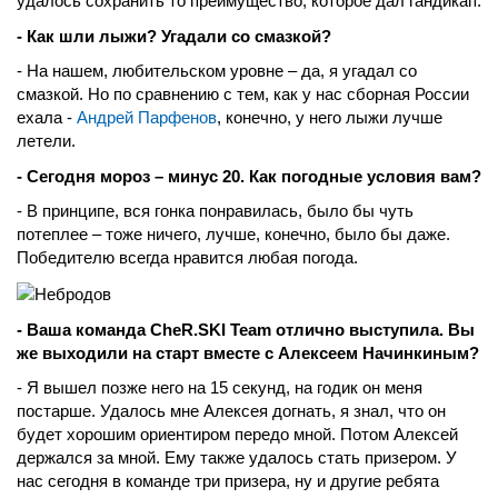
удалось сохранить то преимущество, которое дал гандикап.
- Как шли лыжи? Угадали со смазкой?
- На нашем, любительском уровне – да, я угадал со
смазкой. Но по сравнению с тем, как у нас сборная России
ехала -
Андрей Парфенов
, конечно, у него лыжи лучше
летели.
- Сегодня мороз – минус 20. Как погодные условия вам?
- В принципе, вся гонка понравилась, было бы чуть
потеплее – тоже ничего, лучше, конечно, было бы даже.
Победителю всегда нравится любая погода.
- Ваша команда CheR.SKI Team отлично выступила. Вы
же выходили на старт вместе с Алексеем Начинкиным?
- Я вышел позже него на 15 секунд, на годик он меня
постарше. Удалось мне Алексея догнать, я знал, что он
будет хорошим ориентиром передо мной. Потом Алексей
держался за мной. Ему также удалось стать призером. У
нас сегодня в команде три призера, ну и другие ребята