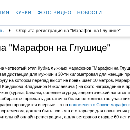
ТИЯ
КУБКИ
ФОТО-ВИДЕО
НОВОСТИ
ль
Открыта регистрация на "Марафон на Глушице"
на "Марафон на Глушице"
на четвертый этап Кубка лыжных марафонов "Марафон на Глуш
овая дистанция для мужчин и 30-ти километровая для женщин п
ругу на котором перепад высот не превышает 10 метров. Мараф
 Кондакова Владимира Николаевича ( на фото награждение в п
иков (
курага, бананы, соленые огурцы, энергетический напиток и
собираются приехать достаточно большое количество участник
арафон проводится впервые , а по
положению о Союзе марафоно
спортсменом, должен быть новым в его карьере для повышения 
ительной онлайн-регистрации , а для ветеранов старше 60 лет 