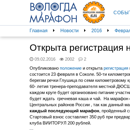
СОБЫ
Главная
Новости
2016
Февра
Открыта регистрация 
09.02.2016
2002
2
Опубликовано
положение
и открыта
регистрация
состоится 23 февраля в Соколе. 50-ти километр
берегам речки Глушица по семи километровому к
60- летия тренера-преподавателя местной ДЮСШ
каждом круге будет организовано питание участн
будет ждать гречневая каша и чай. На марафон 
Центральных районов России , так как данный м
каждый последующий марафон
, пройденный 
Стартовый взнос составляет 350 руб при предвар
клуба ВИИТОРУЛ 200 рублей.