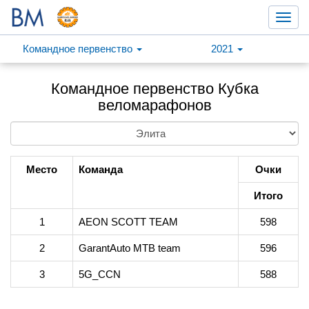
Toggl
navig
Командное первенство
2021
Командное первенство Кубка
веломарафонов
Место
Команда
Очки
Итого
1
AEON SCOTT TEAM
598
2
GarantAuto MTB team
596
3
5G_CCN
588