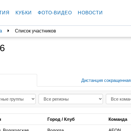
ТИЯ
КУБКИ
ФОТО-ВИДЕО
НОВОСТИ
а
Список участников
16
Дистанция сокращенная
н
Город / Клуб
Команда
, Вологодская
Вологда
AEON