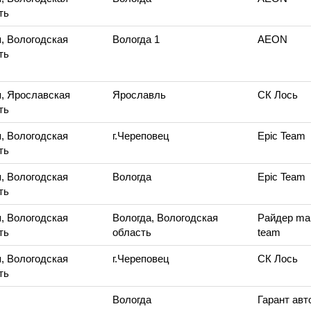
ть
, Вологодская
Вологда 1
AEON
ть
, Ярославская
Ярославль
СК Лось
ть
, Вологодская
г.Череповец
Epic Team
ть
, Вологодская
Вологда
Epic Team
ть
, Вологодская
Вологда, Вологодская
Райдер ma
ть
область
team
, Вологодская
г.Череповец
СК Лось
ть
Вологда
Гарант ав