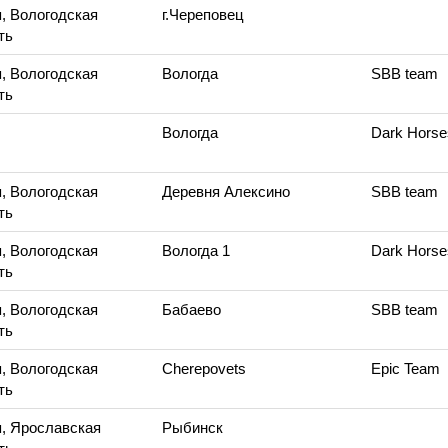
, Вологодская
г.Череповец
ть
, Вологодская
Вологда
SBB team
ть
Вологда
Dark Horse
, Вологодская
Деревня Алексино
SBB team
ть
, Вологодская
Вологда 1
Dark Horse
ть
, Вологодская
Бабаево
SBB team
ть
, Вологодская
Cherepovets
Epic Team
ть
, Ярославская
Рыбинск