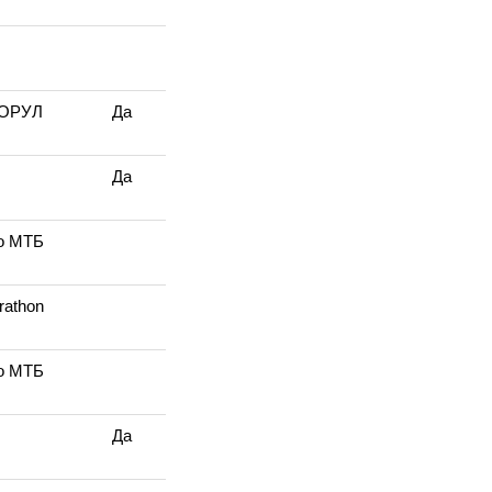
ТОРУЛ
Да
Да
то МТБ
rathon
то МТБ
Да