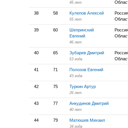
Облас
45 лет
38
58
Кулепов Алексей
Россия
Облас
55 лет
39
60
Шепринский
Россия
Евгений
Облас
46 лет
40
65
Зубарев Дмитрий
Россия
Облас
53 года
41
71
Полозов Евгений
43 года
42
75
Туркин Артур
26 лет
43
77
Анкудинов Дмитрий
40 лет
44
79
Матюшев Михаил
34 года