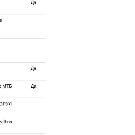
Да
s
Да
то МТБ
Да
ТОРУЛ
rathon