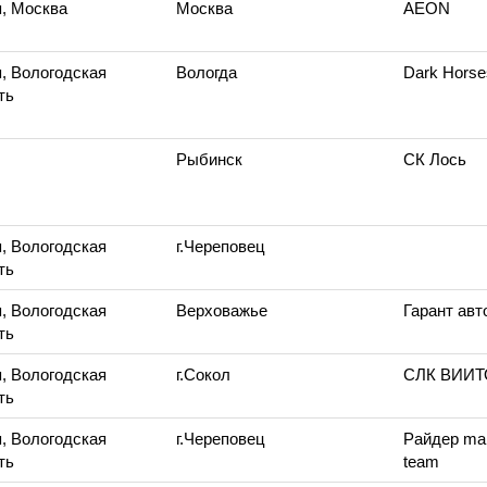
, Москва
Москва
AEON
, Вологодская
Вологда
Dark Horse
ть
Рыбинск
СК Лось
, Вологодская
г.Череповец
ть
, Вологодская
Верховажье
Гарант ав
ть
, Вологодская
г.Сокол
СЛК ВИИ
ть
, Вологодская
г.Череповец
Райдер ma
ть
team