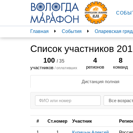
СОБЫ
Главная
События
Оларевская гряд
Список участников 20
100
4
8
/ 35
регионов
команд
участников
/ оплативших
Дистанция полная
#
Ст.номер
Участник
Регио
1
1
Курицын Алексей
Россия