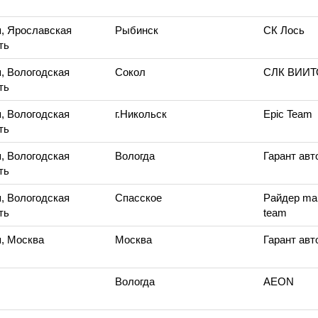
, Ярославская
Рыбинск
СК Лось
ть
, Вологодская
Сокол
СЛК ВИИ
ть
, Вологодская
г.Никольск
Epic Team
ть
, Вологодская
Вологда
Гарант ав
ть
, Вологодская
Спасское
Райдер ma
ть
team
, Москва
Москва
Гарант ав
Вологда
AEON