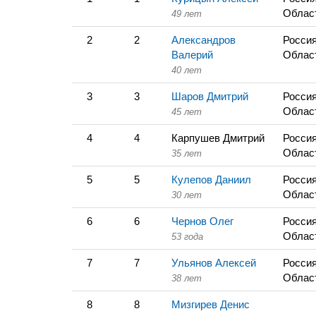
Облас
49 лет
2
2
Александров
Россия
Валерий
Облас
40 лет
3
3
Шаров Дмитрий
Россия
Облас
45 лет
4
4
Карпушев Дмитрий
Россия
Облас
35 лет
5
5
Кулепов Даниил
Россия
Облас
30 лет
6
6
Чернов Олег
Россия
Облас
53 года
7
7
Ульянов Алексей
Россия
Облас
38 лет
8
8
Мизгирев Денис