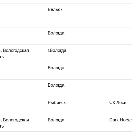
Вельск
Вологда
, Вологодская
г.Вологда
ть
Вологда
Вологда
Рыбинск
СК Лось
, Вологодская
Вологда
Dark Horse
ть