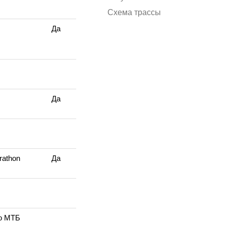
Схема трассы
Да
Да
rathon
Да
то МТБ