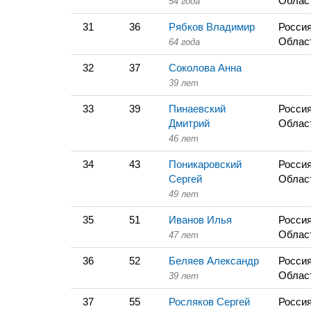
Облас
54 года
31
36
Рябков Владимир
Россия
Облас
64 года
32
37
Соколова Анна
39 лет
33
39
Пинаевский
Россия
Дмитрий
Облас
46 лет
34
43
Поникаровский
Россия
Сергей
Облас
49 лет
35
51
Иванов Илья
Россия
Облас
47 лет
36
52
Беляев Александр
Россия
Облас
39 лет
37
55
Росляков Сергей
Россия