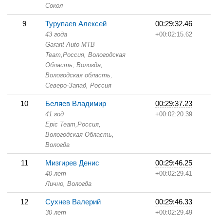
Сокол
9
Турупаев Алексей
00:29:32.46
43 года
+00:02:15.62
Garant Auto MTB
Team,
Россия, Вологодская
Область,
Вологда,
Вологодская область,
Северо-Запад, Россия
10
Беляев Владимир
00:29:37.23
41 год
+00:02:20.39
Epic Team,
Россия,
Вологодская Область,
Вологда
11
Мизгирев Денис
00:29:46.25
40 лет
+00:02:29.41
Лично,
Вологда
12
Сухнев Валерий
00:29:46.33
30 лет
+00:02:29.49