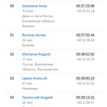
50
Шишкина Анна
00:37:29.98
33 года
+00:10:13.14
Двое из леса,
Россия,
Вологодская Область,
Вологда
51
Волков Артем
00:37:55.44
26 лет
+00:10:38.60
Вологда
52
Малахов Андрей
00:38:52.62
37 лет
+00:11:35.78
Россия, Вологодская
Область,
Васильевское
53
Цикин Алексей
00:39:00.10
47 лет
+00:11:43.26
Череповец
54
Лукинский Андрей
00:39:13.31
26 лет
+00:11:56.47