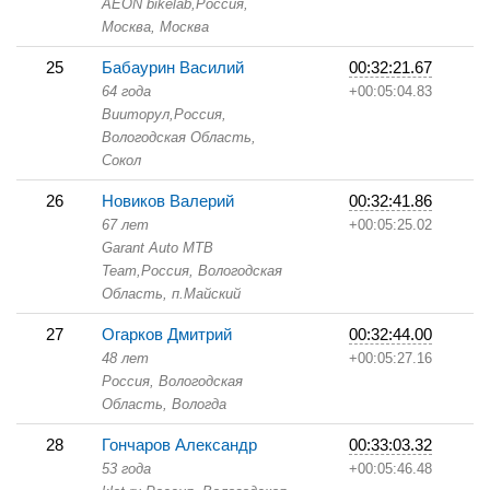
AEON bikelab,
Россия,
Москва,
Москва
25
Бабаурин Василий
00:32:21.67
64 года
+00:05:04.83
Вииторул,
Россия,
Вологодская Область,
Сокол
26
Новиков Валерий
00:32:41.86
67 лет
+00:05:25.02
Garant Auto MTB
Team,
Россия, Вологодская
Область,
п.Майский
27
Огарков Дмитрий
00:32:44.00
48 лет
+00:05:27.16
Россия, Вологодская
Область,
Вологда
28
Гончаров Александр
00:33:03.32
53 года
+00:05:46.48