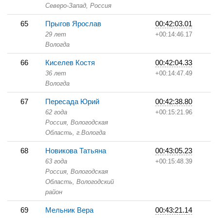
Северо-Запад, Россия
65
Прыгов Ярослав
00:42:03.01
29 лет
+00:14:46.17
Вологда
66
Киселев Костя
00:42:04.33
36 лет
+00:14:47.49
Вологда
67
Пересада Юрий
00:42:38.80
62 года
+00:15:21.96
Россия, Вологодская
Область,
г.Вологда
68
Новикова Татьяна
00:43:05.23
63 года
+00:15:48.39
Россия, Вологодская
Область,
Вологодский
район
69
Мельник Вера
00:43:21.14