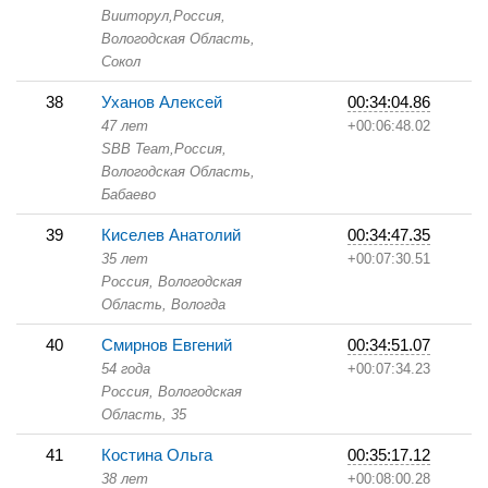
Вииторул,
Россия,
Вологодская Область,
Сокол
38
Уханов Алексей
00:34:04.86
47 лет
+00:06:48.02
SBB Team,
Россия,
Вологодская Область,
Бабаево
39
Киселев Анатолий
00:34:47.35
35 лет
+00:07:30.51
Россия, Вологодская
Область,
Вологда
40
Смирнов Евгений
00:34:51.07
54 года
+00:07:34.23
Россия, Вологодская
Область,
35
41
Костина Ольга
00:35:17.12
38 лет
+00:08:00.28