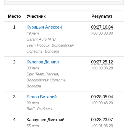
Место
Участник
Результат
1
Курицын Алексей
00:27:16.84
49 лет
+00:00:00.00
Garant Auto MTB
Team,
Россия, Вологодская
Область,
Вологда
2
Кулепов Даниил
00:27:25.12
30 лет
+00:00:08.28
Epic Team,
Россия,
Вологодская Область,
Вологда
3
Белов Виталий
00:28:05.04
39 лет
+00:00:48.20
BMC,
Рыбинск
4
Карпушев Дмитрий
00:28:23.07
35 лет
+00:01:06.23