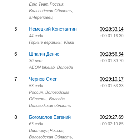
Epic Team,
Россия,
Вологодская Область,
г.Череповец
5
Немецкий Константин
00:28:33.14
44 года
+00:01:16.30
Горные вершины,
Юкки
6
Шпагин Денис
00:28:56.54
30 лет
+00:01:39.70
AEON bikelab,
Вологда
7
Чернов Олег
00:29:10.17
53 года
+00:01:53.33
Россия, Вологодская
Область,
Вологда,
Вологодская область
8
Богомолов Евгений
00:29:27.69
63 года
+00:02:10.85
Вииторул,
Россия,
Вологодская Область,