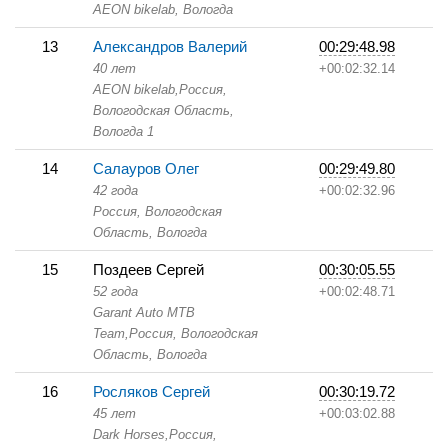
AEON bikelab,
Вологда
13
Александров Валерий
00:29:48.98
40 лет
+00:02:32.14
AEON bikelab,
Россия,
Вологодская Область,
Вологда 1
14
Салауров Олег
00:29:49.80
42 года
+00:02:32.96
Россия, Вологодская
Область,
Вологда
15
Поздеев Сергей
00:30:05.55
52 года
+00:02:48.71
Garant Auto MTB
Team,
Россия, Вологодская
Область,
Вологда
16
Росляков Сергей
00:30:19.72
45 лет
+00:03:02.88
Dark Horses,
Россия,