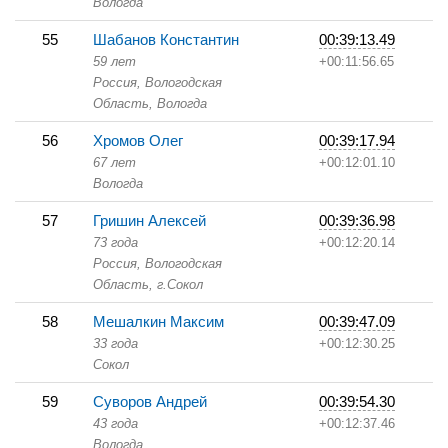
Вологда
55
Шабанов Константин
00:39:13.49
59 лет
+00:11:56.65
Россия, Вологодская
Область,
Вологда
56
Хромов Олег
00:39:17.94
67 лет
+00:12:01.10
Вологда
57
Гришин Алексей
00:39:36.98
73 года
+00:12:20.14
Россия, Вологодская
Область,
г.Сокол
58
Мешалкин Максим
00:39:47.09
33 года
+00:12:30.25
Сокол
59
Суворов Андрей
00:39:54.30
43 года
+00:12:37.46
Вологда