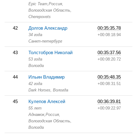
Epic Team,
Россия,
Вологодская Область,
Cherepovets
42
Долгов Александр
00:35:35.78
34 года
+00:08:18.94
Санкт-петербург
43
Толстобров Николай
00:35:37.56
53 года
+00:08:20.72
Вологда
44
Ильин Владимир
00:35:48.35
42 года
+00:08:31.51
Dark Horses,
Вологда
45
Кулепов Алексей
00:36:39.81
55 лет
+00:09:22.97
Аднамок,
Россия,
Вологодская Область,
Вологда