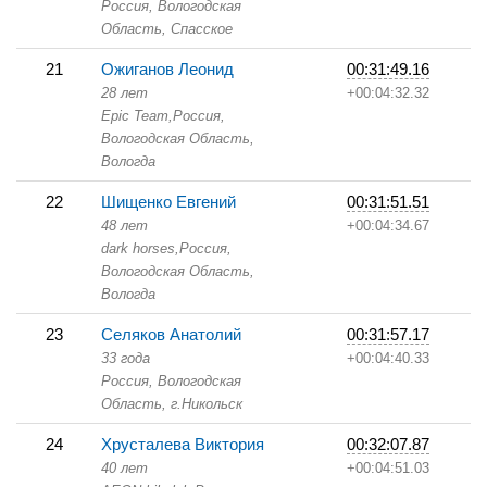
Россия, Вологодская
Область,
Спасское
21
Ожиганов Леонид
00:31:49.16
28 лет
+00:04:32.32
Epic Team,
Россия,
Вологодская Область,
Вологда
22
Шищенко Евгений
00:31:51.51
48 лет
+00:04:34.67
dark horses,
Россия,
Вологодская Область,
Вологда
23
Селяков Анатолий
00:31:57.17
33 года
+00:04:40.33
Россия, Вологодская
Область,
г.Никольск
24
Хрусталева Виктория
00:32:07.87
40 лет
+00:04:51.03