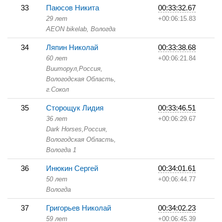
33
Паюсов Никита
00:33:32.67
29 лет
+00:06:15.83
AEON bikelab,
Вологда
34
Ляпин Николай
00:33:38.68
60 лет
+00:06:21.84
Вииторул,
Россия,
Вологодская Область,
г.Сокол
35
Сторощук Лидия
00:33:46.51
36 лет
+00:06:29.67
Dark Horses,
Россия,
Вологодская Область,
Вологда 1
36
Инюкин Сергей
00:34:01.61
50 лет
+00:06:44.77
Вологда
37
Григорьев Николай
00:34:02.23
59 лет
+00:06:45.39