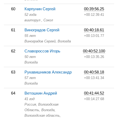
60
Карпунин Сергей
00:39:56.25
52 года
+00:12:39.41
вииторул ,
Сокол
61
Виноградов Сергей
00:40:18.61
55 лет
+00:13:01.77
Виноградов Сергей,
Вологда
62
Славороссов Игорь
00:40:52.100
50 лет
+00:13:35.26
Вологда
63
Рукавишников Александр
00:40:58.18
57 лет
+00:13:41.34
Вологда
64
Ветошкин Андрей
00:41:44.52
41 год
+00:14:27.68
Россия, Вологодская
Область,
Вологда,
Вологодская область,