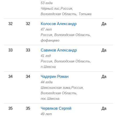
53 года
Чёрный лис,
Россия,
Вологодская Область,
Тотьма
32
32
Колосов Александр
Да
47 лет
Россия, Вологодская Область,
фофанцево
33
33
Савинов Александр
Да
41 год
Россия, Вологодская Область,
п.Шексна
34
34
Чадерин Роман
Да
44 года
Шекснинская зима,
Россия,
Вологодская Область,
пос.Шексна
35
35
Червяков Сергей
Да
49 лет