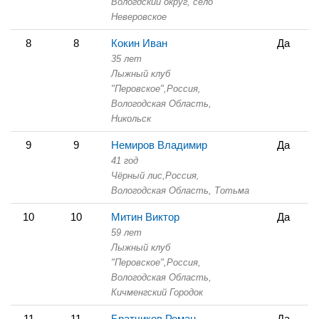
Вологдский округ, село
Неверовское
8
8
Кокин Иван
Да
35 лет
Лыжный клуб
"Перовское",
Россия,
Вологодская Область,
Никольск
9
9
Немиров Владимир
Да
41 год
Чёрный лис,
Россия,
Вологодская Область,
Тотьма
10
10
Митин Виктор
Да
59 лет
Лыжный клуб
"Перовское",
Россия,
Вологодская Область,
Кичменгский Городок
11
11
Братчиков Роман
Да