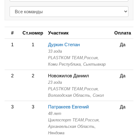
#
Ст.номер
Участник
Оплата
1
1
Дуркин Степан
Да
33 года
PLASTKOM TEAM,
Россия,
Коми Республика,
Сыктывкар
2
2
Новожилов Даниил
Да
23 года
PLASTKOM TEAM,
Россия,
Вологодская Область,
Сокол
3
3
Патракеев Евгений
Да
48 лет
Циклоспорт TEAM,
Россия,
Архангельская Область,
Няндома