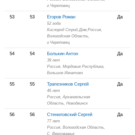
г.Череповец
53
53
Егоров Роман
Да
52 года
Кислород Строй Дом,
Россия,
Вологодская Область,
г.Череповец
54
54
Болькин Антон
Да
39 лет
Россия, Мордовия Республика,
Большое Игнатово
55
55
Трапезников Сергей
Да
45 лет
Россия, Архангельская
Область,
Новодвинск
56
56
Стениловский Сергей
Да
77 лет
Россия, Вологодская Область,
С. Верховажье