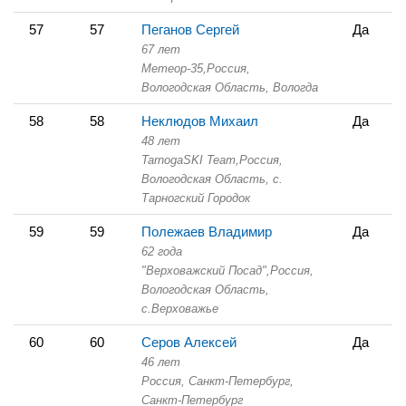
57
57
Пеганов Сергей
Да
67 лет
Метеор-35,
Россия,
Вологодская Область,
Вологда
58
58
Неклюдов Михаил
Да
48 лет
TarnogaSKI Team,
Россия,
Вологодская Область,
с.
Тарногский Городок
59
59
Полежаев Владимир
Да
62 года
"Верховажский Посад",
Россия,
Вологодская Область,
с.Верховажье
60
60
Серов Алексей
Да
46 лет
Россия, Санкт-Петербург,
Санкт-Петербург