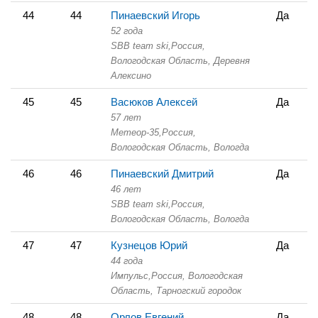
44
44
Пинаевский Игорь
Да
52 года
SBB team ski,
Россия,
Вологодская Область,
Деревня
Алексино
45
45
Васюков Алексей
Да
57 лет
Метеор-35,
Россия,
Вологодская Область,
Вологда
46
46
Пинаевский Дмитрий
Да
46 лет
SBB team ski,
Россия,
Вологодская Область,
Вологда
47
47
Кузнецов Юрий
Да
44 года
Импульс,
Россия, Вологодская
Область,
Тарногский городок
48
48
Орлов Евгений
Да