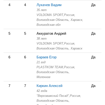
4
4
Лукачев Вадим
Да
35 лет
VOLDOMA SPORT,
Россия,
Вологодская Область,
Харовск,
Вологодская обл
5
5
Аккуратов Андрей
Да
38 лет
VOLDOMA SPORT,
Россия,
Вологодская Область,
Харовск
6
6
Бараев Егор
Да
21 год
PLASTKOM TEAM,
Россия,
Вологодская Область,
Молочное
7
7
Киркин Алексей
Да
42 года
"Верховажский Посад",
Россия,
Вологодская Область,