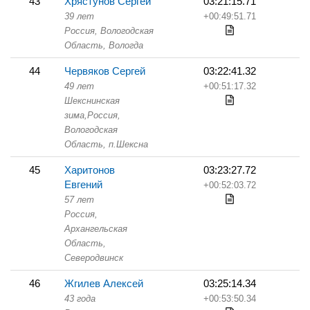
43
Хрястунов Сергей
03:21:15.71
39 лет
+00:49:51.71
Россия, Вологодская
Область,
Вологда
44
Червяков Сергей
03:22:41.32
49 лет
+00:51:17.32
Шекснинская
зима,
Россия,
Вологодская
Область,
п.Шексна
45
Харитонов
03:23:27.72
Евгений
+00:52:03.72
57 лет
Россия,
Архангельская
Область,
Северодвинск
46
Жгилев Алексей
03:25:14.34
43 года
+00:53:50.34