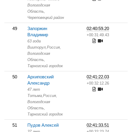
Вологодская
Область,
Череповецкий район
49
Запоржин
02:40:59.20
Владимир
+00:31:49.43
63 года
Вииторул,
Россия,
Вологодская
Область,
Тарногский городок
50
Архиповский
02:41:22.03
Александр
+00:32:12.26
47 лет
Тотьма,
Россия,
Вологодская
Область,
Тарногский городок
51
Пудов Алексей
02:41:33.51
37 лет
+00:32:23.74