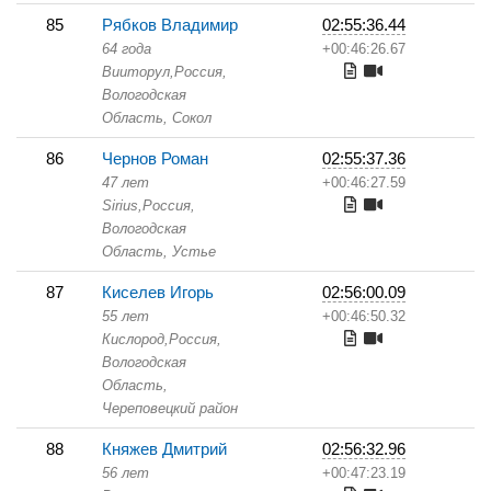
85
Рябков Владимир
02:55:36.44
64 года
+00:46:26.67
Вииторул,
Россия,
Вологодская
Область,
Сокол
86
Чернов Роман
02:55:37.36
47 лет
+00:46:27.59
Sirius,
Россия,
Вологодская
Область,
Устье
87
Киселев Игорь
02:56:00.09
55 лет
+00:46:50.32
Кислород,
Россия,
Вологодская
Область,
Череповецкий район
88
Княжев Дмитрий
02:56:32.96
56 лет
+00:47:23.19