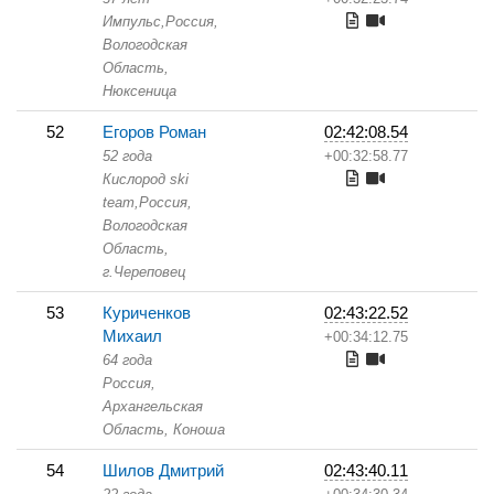
Импульс,
Россия,
Вологодская
Область,
Нюксеница
52
Егоров Роман
02:42:08.54
52 года
+00:32:58.77
Кислород ski
team,
Россия,
Вологодская
Область,
г.Череповец
53
Куриченков
02:43:22.52
Михаил
+00:34:12.75
64 года
Россия,
Архангельская
Область,
Коноша
54
Шилов Дмитрий
02:43:40.11