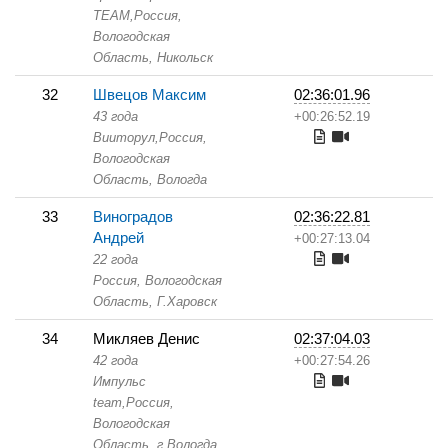
TEAM,
Россия,
Вологодская
Область,
Никольск
32
Швецов Максим
02:36:01.96
43 года
+00:26:52.19
Вииторул,
Россия,
Вологодская
Область,
Вологда
33
Виноградов
02:36:22.81
Андрей
+00:27:13.04
22 года
Россия, Вологодская
Область,
Г.Харовск
34
Микляев Денис
02:37:04.03
42 года
+00:27:54.26
Импульс
team,
Россия,
Вологодская
Область,
г.Вологда