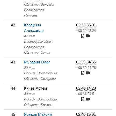
Область,
Вологда,
Вологодская
область
42
Карпунин
02:38:55.01
Александр
+00:29:45.24
47 лет
Вииторул,
Россия,
Вологодская
Область,
Сокол
43
Муравин Олег
02:39:34.55
29 лет
+00:30:24.78
Россия, Вологодская
Область,
Сидорово
44
Кичев Артем
02:40:14.28
40 лет
+00:31:04.51
Россия, Вологодская
Область,
Вожега
45
Рожков Максим
02:40:19.91