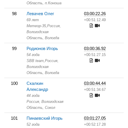
Область,
п.Коноша
98
Левачев Олег
03:00:22.26
69 лет
+00:51:12.49
Метеор-35,
Россия,
Вологодская
Область,
Вологда
99
Родионов Игорь
03:00:36.92
54 года
+00:51:27.15
SBB team,
Россия,
Вологодская
Область,
Вологда
100
Скалкин
03:00:44.44
Александр
+00:51:34.67
44 года
Россия, Вологодская
Область,
Сокол
101
Пинаевский Игорь
03:01:27.05
52 года
+00:52:17.28