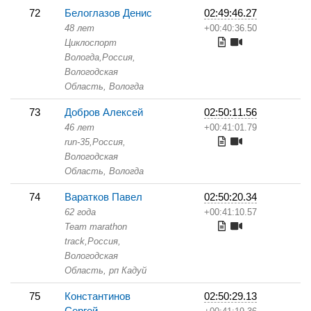
72
Белоглазов Денис
02:49:46.27
48 лет
+00:40:36.50
Циклоспорт
Вологда,
Россия,
Вологодская
Область,
Вологда
73
Добров Алексей
02:50:11.56
46 лет
+00:41:01.79
run-35,
Россия,
Вологодская
Область,
Вологда
74
Варатков Павел
02:50:20.34
62 года
+00:41:10.57
Team marathon
track,
Россия,
Вологодская
Область,
рп Кадуй
75
Константинов
02:50:29.13
Сергей