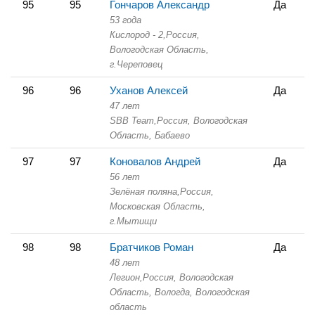
95
95
Гончаров Александр
Да
53 года
Кислород - 2,
Россия,
Вологодская Область,
г.Череповец
96
96
Уханов Алексей
Да
47 лет
SBB Team,
Россия, Вологодская
Область,
Бабаево
97
97
Коновалов Андрей
Да
56 лет
Зелёная поляна,
Россия,
Московская Область,
г.Мытищи
98
98
Братчиков Роман
Да
48 лет
Легион,
Россия, Вологодская
Область,
Вологда, Вологодская
область