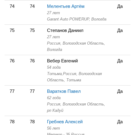
74
74
Мелентьев Артём
Да
27 лет
Garant Auto POWERUP,
Вологда
75
75
Степанов Даниил
Да
27 лет
Россия, Вологодская Область,
Вологда
76
76
Вебер Евгений
Да
54 года
Тотьма,
Россия, Вологодская
Область,
Тотьма
77
77
Варатков Павел
Да
62 года
Россия, Вологодская Область,
рп Кадуй
78
78
Гребнев Алексей
Да
56 лет
Метеор - 35,
Россия,