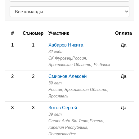
#
Ст.номер
Участник
Оплата
1
1
Хабаров Никита
Да
32 года
СК Фуровец,
Россия,
Ярославская Область,
Рыбинск
2
2
Смирнов Алексей
Да
39 лет
Россия, Ярославская Область,
Ярославль
3
3
Зотов Сергей
Да
39 лет
Garant Auto Ski Team,
Россия,
Карелия Республика,
Петрозаводск