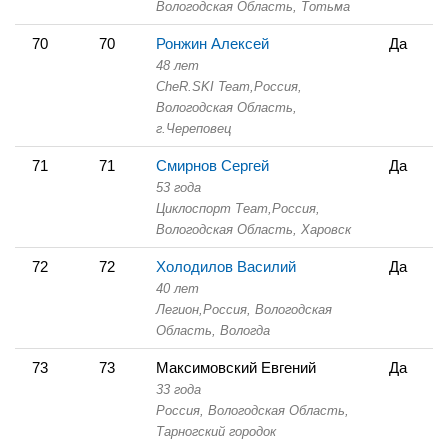
Вологодская Область,
Тотьма
70
70
Ронжин Алексей
Да
48 лет
CheR.SKI Team,
Россия,
Вологодская Область,
г.Череповец
71
71
Смирнов Сергей
Да
53 года
Циклоспорт Теаm,
Россия,
Вологодская Область,
Харовск
72
72
Холодилов Василий
Да
40 лет
Легион,
Россия, Вологодская
Область,
Вологда
73
73
Максимовский Евгений
Да
33 года
Россия, Вологодская Область,
Тарногский городок