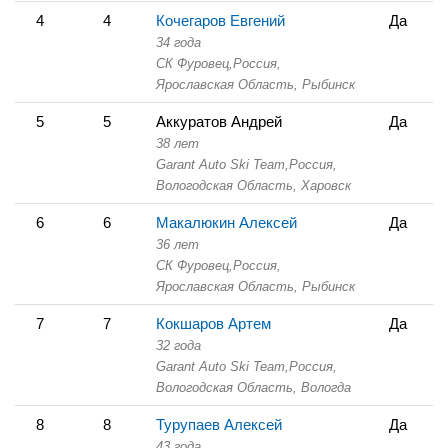
4
4
Кочегаров Евгений
Да
34 года
СК Фуровец,
Россия,
Ярославская Область,
Рыбинск
5
5
Аккуратов Андрей
Да
38 лет
Garant Auto Ski Team,
Россия,
Вологодская Область,
Харовск
6
6
Макалюкин Алексей
Да
36 лет
СК Фуровец,
Россия,
Ярославская Область,
Рыбинск
7
7
Кокшаров Артем
Да
32 года
Garant Auto Ski Team,
Россия,
Вологодская Область,
Вологда
8
8
Турупаев Алексей
Да
43 года