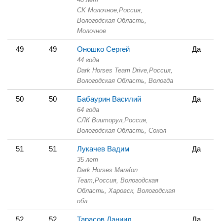
СK Молочное,
Россия,
Вологодская Область,
Молочное
49
49
Оношко Сергей
Да
44 года
Dark Horses Team Drive,
Россия,
Вологодская Область,
Вологда
50
50
Бабаурин Василий
Да
64 года
СЛК Вииторул,
Россия,
Вологодская Область,
Сокол
51
51
Лукачев Вадим
Да
35 лет
Dark Horses Marafon
Team,
Россия, Вологодская
Область,
Харовск, Вологодская
обл
52
52
Тарасов Даниил
Да