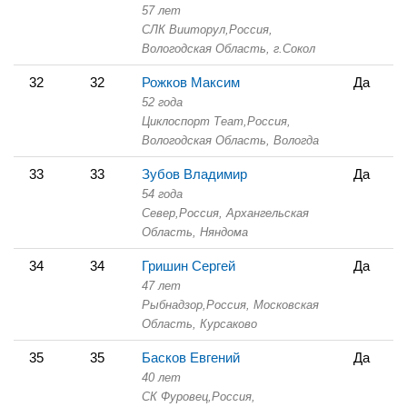
57 лет
СЛК Вииторул,
Россия,
Вологодская Область,
г.Сокол
32
32
Рожков Максим
Да
52 года
Циклоспорт Теаm,
Россия,
Вологодская Область,
Вологда
33
33
Зубов Владимир
Да
54 года
Север,
Россия, Архангельская
Область,
Няндома
34
34
Гришин Сергей
Да
47 лет
Рыбнадзор,
Россия, Московская
Область,
Курсаково
35
35
Басков Евгений
Да
40 лет
СК Фуровец,
Россия,