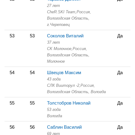
27 лет
CheR.SKI Team,
Россия,
Вологодская Область,
г.Череповец
53
53
Соколов Виталий
Да
37 лет
СK Молочное,
Россия,
Вологодская Область,
Молочное
54
54
Швецов Максим
Да
43 года
СЛК Вииторул -2,
Россия,
Вологодская Область,
Вологда
55
55
Толстобров Николай
Да
53 года
Вологда
56
56
Саблин Василий
Да
69 лет