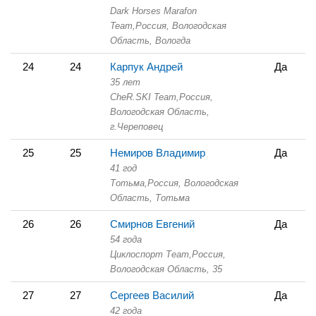
Dark Horses Marafon
Team,
Россия, Вологодская
Область,
Вологда
24
24
Карпук Андрей
Да
35 лет
CheR.SKI Team,
Россия,
Вологодская Область,
г.Череповец
25
25
Немиров Владимир
Да
41 год
Тотьма,
Россия, Вологодская
Область,
Тотьма
26
26
Смирнов Евгений
Да
54 года
Циклоспорт Теаm,
Россия,
Вологодская Область,
35
27
27
Сергеев Василий
Да
42 года