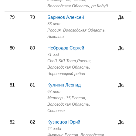
Вологодская Область,
рп Кадуй
79
79
Баринов Алексей
Да
56 лет
Россия, Вологодская Область,
Никольск
80
80
Небродов Сергей
Да
71 год
CheR.SKI Team,
Россия,
Вологодская Область,
Череповецкий район
81
81
Кулигин Леонид
Да
67 лет
Метеор - 35,
Россия,
Вологодская Область,
Сосновка
82
82
Кузнецов Юрий
Да
44 года
Импульс,
Россия, Вологодская