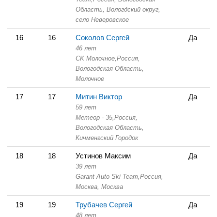
Область,
Вологдский округ,
село Неверовское
16
16
Соколов Сергей
Да
46 лет
СK Молочное,
Россия,
Вологодская Область,
Молочное
17
17
Митин Виктор
Да
59 лет
Метеор - 35,
Россия,
Вологодская Область,
Кичменгский Городок
18
18
Устинов Максим
Да
39 лет
Garant Auto Ski Team,
Россия,
Москва,
Москва
19
19
Трубачев Сергей
Да
48 лет