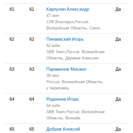
61
61
Карпунин Александр
Да
47 лет
СЛК Вииторул,
Россия,
Вологодская Область,
Сокол
62
62
Пинаевский Игорь
Да
52 года
SBB Team,
Россия, Вологодская
Область,
Деревня Алексино
63
63
Парамонов Михаил
Да
39 лет
Россия, Вологодская Область,
г.Череповец
64
64
Родионов Игорь
Да
54 года
SBB Team,
Россия, Вологодская
Область,
Вологда
65
65
Добров Алексей
Да