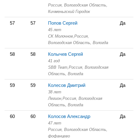
Россия, Вологодская Область,
Кичменьгский Городок
57
57
Попов Сергей
Да
45 лет
СK Молочное,
Россия,
Вологодская Область,
Вологда
58
58
Колычев Сергей
Да
41 год
SBB Team,
Россия, Вологодская
Область,
Вологда
59
59
Колесов Дмитрий
Да
38 лет
Легион,
Россия, Вологодская
Область,
Вологда
60
60
Колосов Александр
Да
47 лет
Россия, Вологодская Область,
фофанцево