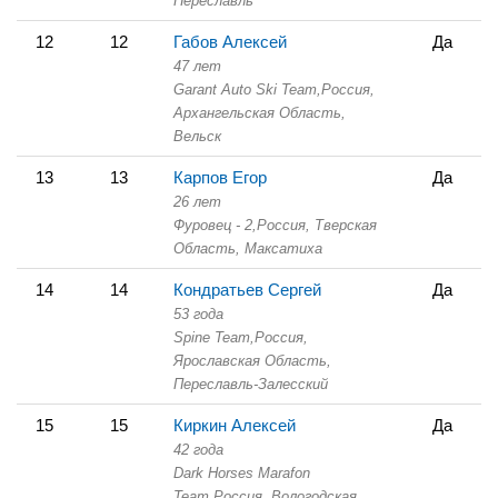
Переславль
12
12
Габов Алексей
Да
47 лет
Garant Auto Ski Team,
Россия,
Архангельская Область,
Вельск
13
13
Карпов Егор
Да
26 лет
Фуровец - 2,
Россия, Тверская
Область,
Максатиха
14
14
Кондратьев Сергей
Да
53 года
Spine Team,
Россия,
Ярославская Область,
Переславль-Залесский
15
15
Киркин Алексей
Да
42 года
Dark Horses Marafon
Team,
Россия, Вологодская