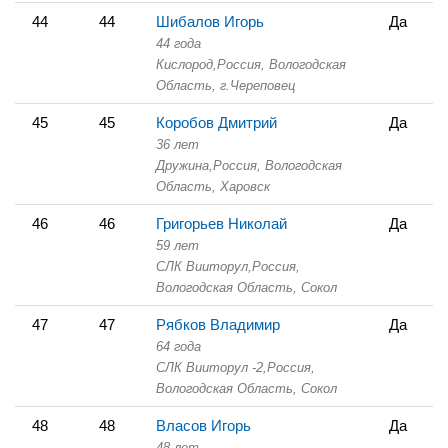
44
44
Шибалов Игорь
Да
44 года
Кислород,
Россия, Вологодская
Область,
г.Череповец
45
45
Коробов Дмитрий
Да
36 лет
Дружина,
Россия, Вологодская
Область,
Харовск
46
46
Григорьев Николай
Да
59 лет
СЛК Вииторул,
Россия,
Вологодская Область,
Сокол
47
47
Рябков Владимир
Да
64 года
СЛК Вииторул -2,
Россия,
Вологодская Область,
Сокол
48
48
Власов Игорь
Да
48 лет