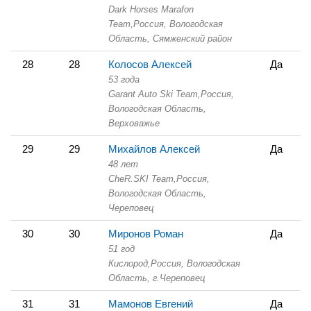
Dark Horses Marafon
Team,
Россия, Вологодская
Область,
Сямженский район
28
28
Колосов Алексей
Да
53 года
Garant Auto Ski Team,
Россия,
Вологодская Область,
Верховажье
29
29
Михайлов Алексей
Да
48 лет
CheR.SKI Team,
Россия,
Вологодская Область,
Череповец
30
30
Миронов Роман
Да
51 год
Кислород,
Россия, Вологодская
Область,
г.Череповец
31
31
Мамонов Евгений
Да