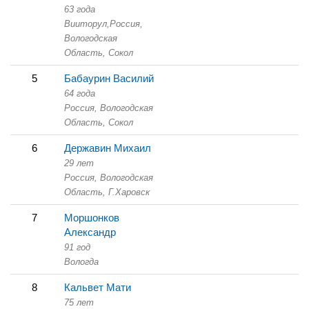
63 года
Вииторул,
Россия,
Вологодская
Область,
Сокол
5
Бабаурин Василий
64 года
Россия, Вологодская
Область,
Сокол
6
Державин Михаил
29 лет
Россия, Вологодская
Область,
Г.Харовск
7
Моршонков
Александр
91 год
Вологда
8
Кальвет Мати
75 лет