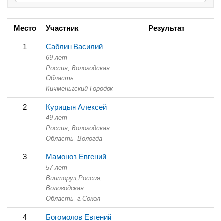
Место
Участник
Результат
1
Саблин Василий
69 лет
Россия, Вологодская
Область,
Кичменьгский Городок
2
Курицын Алексей
49 лет
Россия, Вологодская
Область,
Вологда
3
Мамонов Евгений
57 лет
Вииторул,
Россия,
Вологодская
Область,
г.Сокол
4
Богомолов Евгений