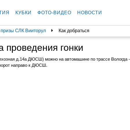
ТИЯ
КУБКИ
ФОТО-ВИДЕО
НОВОСТИ
 призы СЛК Вииторул
Как добраться
а проведения гонки
олхозная д.14а ДЮСШ) можно на автомашине по трассе Вологда 
оворот направо к ДЮСШ.