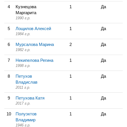
4
Кузнецова
1
Да
Маргарита
1990 г.р.
5
Лощилов Алексей
1
Да
1984 г.р.
6
Мурсалова Марина
2
Да
1982 г.р.
7
Некипелова Регина
1
Да
1998 г.р.
8
Петухов
1
Да
Владислав
2011 г.р.
9
Петухова Катя
1
Да
2017 г.р.
10
Полуэктов
1
Да
Владимир
1946 г.р.